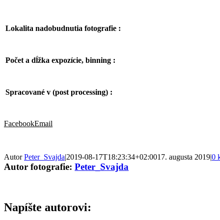
Lokalita nadobudnutia fotografie :
Počet a dĺžka expozície, binning :
Spracované v (post processing) :
Facebook
Email
Autor
Peter_Svajda
|
2019-08-17T18:23:34+02:00
17. augusta 2019
|
0 
Autor fotografie:
Peter_Svajda
Napíšte autorovi: