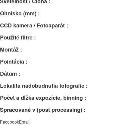
Svetelnosť / Clona :
Ohnisko (mm) :
CCD kamera / Fotoaparát :
Použité filtre :
Montáž :
Pointácia :
Dátum :
Lokalita nadobudnutia fotografie :
Počet a dĺžka expozície, binning :
Spracované v (post processing) :
Facebook
Email