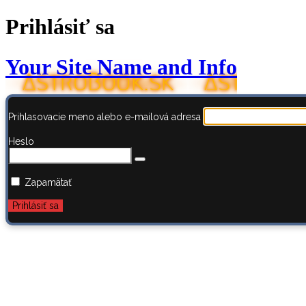
Prihlásiť sa
Your Site Name and Info
Prihlasovacie meno alebo e-mailová adresa
Heslo
Zapamätať
Zabudli ste heslo?
← Prejsť na AstroBook.sk