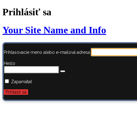
Prihlásiť sa
Your Site Name and Info
Prihlasovacie meno alebo e-mailová adresa
Heslo
Zapamätať
Zabudli ste heslo?
← Prejsť na AstroBook.sk