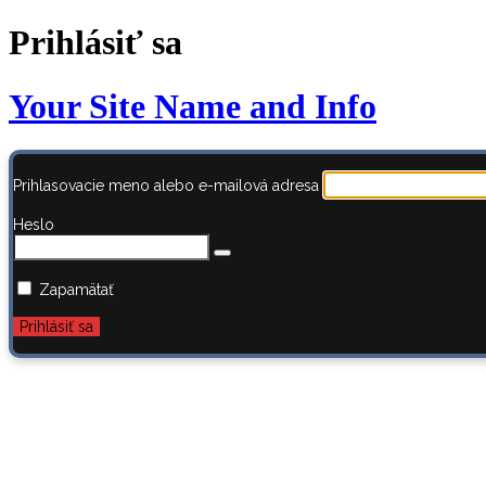
Prihlásiť sa
Your Site Name and Info
Prihlasovacie meno alebo e-mailová adresa
Heslo
Zapamätať
Zabudli ste heslo?
← Prejsť na AstroBook.sk