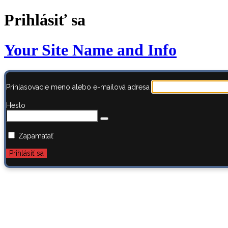
Prihlásiť sa
Your Site Name and Info
Prihlasovacie meno alebo e-mailová adresa
Heslo
Zapamätať
Zabudli ste heslo?
← Prejsť na AstroBook.sk