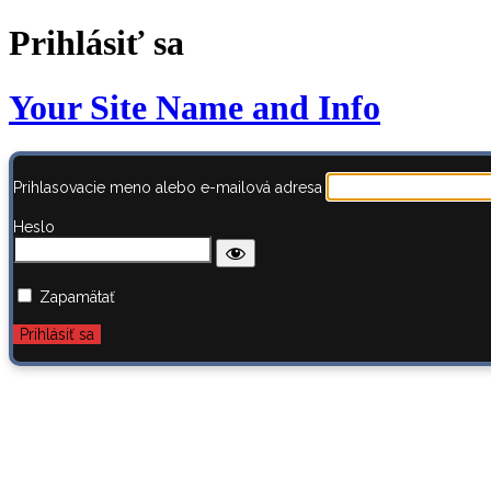
Prihlásiť sa
Your Site Name and Info
Prihlasovacie meno alebo e-mailová adresa
Heslo
Zapamätať
Zabudli ste heslo?
← Prejsť na AstroBook.sk