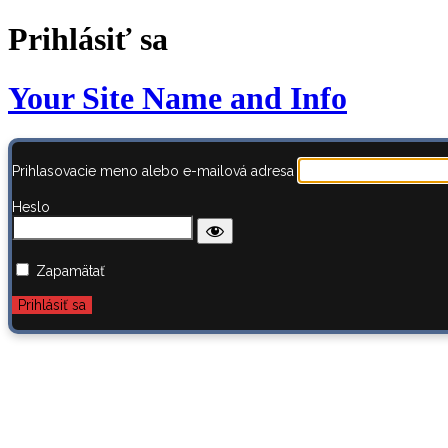
Prihlásiť sa
Your Site Name and Info
Prihlasovacie meno alebo e-mailová adresa
Heslo
Zapamätať
Zabudli ste heslo?
← Prejsť na AstroBook.sk