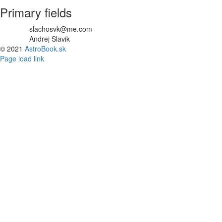
Primary fields
slachosvk@me.com
E-mail
Andrej Slavik
Prezývka
© 2021
AstroBook.sk
Facebook
Page load link
Go
to
Top