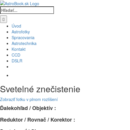
Skip
to
Hľadať:
content
Úvod
Astrofotky
Spracovania
Astrotechnika
Kontakt
CCD
DSLR
Svetelné znečistenie
Zobraziť fotku v plnom rozlíšení
Ďalekohľad / Objektív :
Reduktor / Rovnač / Korektor :