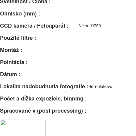
Svetelnosť / Clona :
Ohnisko (mm) :
CCD kamera / Fotoaparát :
Nikon D750
Použité filtre :
Montáž :
Pointácia :
Dátum :
Lokalita nadobudnutia fotografie :
Bernolakovo
Počet a dĺžka expozície, binning :
Spracované v (post processing) :
Facebook
Email