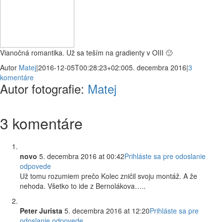
Vianočná romantika. Už sa teším na gradienty v OIII 🙂
Autor
Matej
|
2016-12-05T00:28:23+02:00
5. decembra 2016
|
3
komentáre
Autor fotografie:
Matej
3 komentáre
novo
5. decembra 2016 at 00:42
Prihláste sa pre odoslanie
odpovede
Už tomu rozumiem prečo Kolec zničil svoju montáž. A že
nehoda. Všetko to ide z Bernolákova…..
Peter Jurista
5. decembra 2016 at 12:20
Prihláste sa pre
odoslanie odpovede