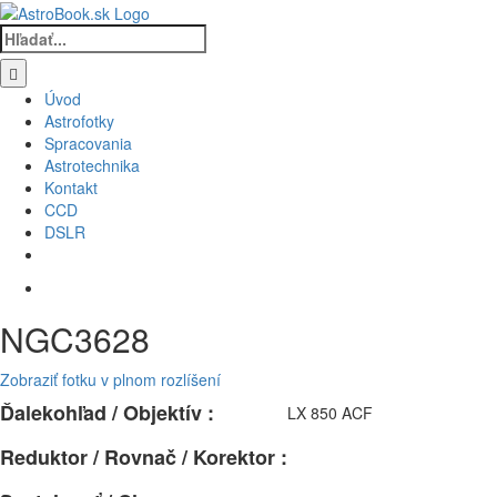
Skip
to
Hľadať:
content
Úvod
Astrofotky
Spracovania
Astrotechnika
Kontakt
CCD
DSLR
NGC3628
Zobraziť fotku v plnom rozlíšení
Ďalekohľad / Objektív :
LX 850 ACF
Reduktor / Rovnač / Korektor :