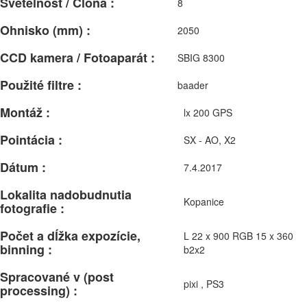
Svetelnosť / Clona :
8
Ohnisko (mm) :
2050
CCD kamera / Fotoaparát :
SBIG 8300
Použité filtre :
baader
Montáž :
lx 200 GPS
Pointácia :
SX - AO, X2
Dátum :
7.4.2017
Lokalita nadobudnutia
Kopanice
fotografie :
Počet a dĺžka expozície,
L 22 x 900 RGB 15 x 360
binning :
b2x2
Spracované v (post
pixi , PS3
processing) :