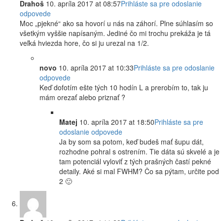
Drahoš
10. apríla 2017 at 08:57
Prihláste sa pre odoslanie
odpovede
Moc „pjekné“ ako sa hovorí u nás na záhorí. Plne súhlasím so
všetkým vyššie napísaným. Jediné čo mi trochu prekáža je tá
veľká hviezda hore, čo si ju urezal na 1/2.
novo
10. apríla 2017 at 10:33
Prihláste sa pre odoslanie
odpovede
Keď dofotím ešte tých 10 hodín L a prerobím to, tak ju
mám orezať alebo priznať ?
Matej
10. apríla 2017 at 18:50
Prihláste sa pre
odoslanie odpovede
Ja by som sa potom, keď budeš mať šupu dát,
rozhodne pohral s ostrením. Tie dáta sú skvelé a je
tam potenciál vyloviť z tých prašných častí pekné
detaily. Aké si mal FWHM? Čo sa pýtam, určite pod
2 🙂