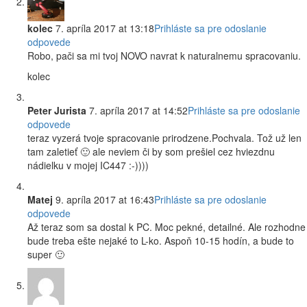
kolec
7. apríla 2017 at 13:18
Prihláste sa pre odoslanie
odpovede
Robo, pači sa mi tvoj NOVO navrat k naturalnemu spracovaniu.
kolec
Peter Jurista
7. apríla 2017 at 14:52
Prihláste sa pre odoslanie
odpovede
teraz vyzerá tvoje spracovanie prirodzene.Pochvala. Tož už len
tam zaletieť 🙂 ale neviem či by som prešiel cez hviezdnu
nádielku v mojej IC447 :-))))
Matej
9. apríla 2017 at 16:43
Prihláste sa pre odoslanie
odpovede
Až teraz som sa dostal k PC. Moc pekné, detailné. Ale rozhodne
bude treba ešte nejaké to L-ko. Aspoň 10-15 hodín, a bude to
super 🙂