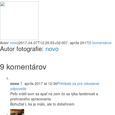
Facebook
Email
Autor
novo
|
2017-04-07T12:25:53+02:00
7. apríla 2017
|
9 komentárov
Autor fotografie:
novo
9 komentárov
novo
7. apríla 2017 at 12:36
Prihláste sa pre odoslanie
odpovede
Peťo vrátil som sa spať na zem čo sa týka farebnosti a
prehnaného spracovania.
Bohužial L ka je málo, ale to dobehnem