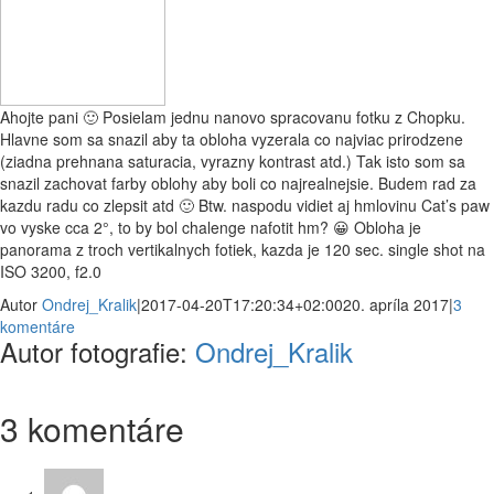
Ahojte pani 🙂 Posielam jednu nanovo spracovanu fotku z Chopku.
Hlavne som sa snazil aby ta obloha vyzerala co najviac prirodzene
(ziadna prehnana saturacia, vyrazny kontrast atd.) Tak isto som sa
snazil zachovat farby oblohy aby boli co najrealnejsie. Budem rad za
kazdu radu co zlepsit atd 🙂 Btw. naspodu vidiet aj hmlovinu Cat’s paw
vo vyske cca 2°, to by bol chalenge nafotit hm? 😀 Obloha je
panorama z troch vertikalnych fotiek, kazda je 120 sec. single shot na
ISO 3200, f2.0
Autor
Ondrej_Kralik
|
2017-04-20T17:20:34+02:00
20. apríla 2017
|
3
komentáre
Autor fotografie:
Ondrej_Kralik
3 komentáre