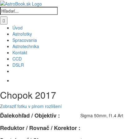
Skip
to
Hľadať:
content
Úvod
Astrofotky
Spracovania
Astrotechnika
Kontakt
CCD
DSLR
Chopok 2017
Zobraziť fotku v plnom rozlíšení
Ďalekohľad / Objektív :
Sigma 50mm, f1.4 Art
Reduktor / Rovnač / Korektor :