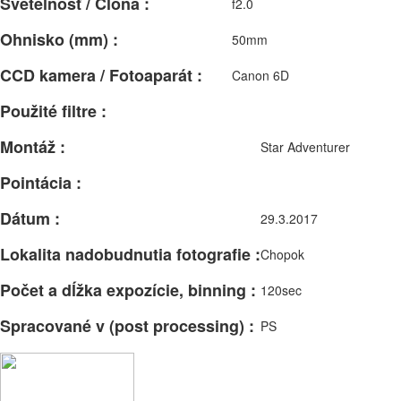
Svetelnosť / Clona :
f2.0
Ohnisko (mm) :
50mm
CCD kamera / Fotoaparát :
Canon 6D
Použité filtre :
Montáž :
Star Adventurer
Pointácia :
Dátum :
29.3.2017
Lokalita nadobudnutia fotografie :
Chopok
Počet a dĺžka expozície, binning :
120sec
Spracované v (post processing) :
PS
Facebook
Email