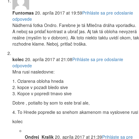
Funtomas
20. apríla 2017 at 19:59
Prihláste sa pre odoslanie
odpovede
Nádherná fotka Ondro. Farebne je tá Mliečna dráha vporiadku.
A neboj sa pridať kontrast a ubrať jas. Aj tak tá obloha nevyzerá
reálne (myslím to v dobrom). Ak toto niekto taktu uvidí okom, tak
rozhodne klame. Neboj, pritlač troška.
kolec
20. apríla 2017 at 21:08
Prihláste sa pre odoslanie
odpovede
Mna rusi nasledovne:
1. Oziarena obloha hneda
2. kopce v pozadi bledo sive
3. Kopce v popredi tmavo sive
Dobre , potialto by som to este bral ale,
4. To Hnede popredie so snehom akamenom ma vyslovene rusi
kolec
Ondrej_Kralik
20. apríla 2017 at 21:39
Prihláste sa pre