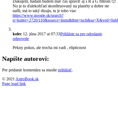
Ďakujem, hádam budem mať čas spraviť aj s R a G filtrom 🙂
No je to ďalekohľad skonštruovaný na planéty a dobre ste
našli, má to taký dizajn, tu je toho viac
https://www.google.sk/search?
q=kutter+2720/110&source=lnms&tbm=isch&sa=X&ved
kolec
12. júna 2017 at 07:33
Prihláste sa pre odoslanie
odpovede
Pekny pokus, ale trocha mi vadi , elipticnost
Napíšte autorovi:
Pre pridanie komentára sa musíte
prihlásiť
.
© 2021
AstroBook.sk
Facebook
Page load link
Go
to
Top