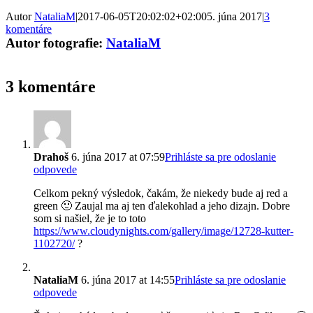
Autor
NataliaM
|
2017-06-05T20:02:02+02:00
5. júna 2017
|
3
komentáre
Autor fotografie:
NataliaM
3 komentáre
Drahoš
6. júna 2017 at 07:59
Prihláste sa pre odoslanie
odpovede
Celkom pekný výsledok, čakám, že niekedy bude aj red a
green 🙂 Zaujal ma aj ten ďalekohlad a jeho dizajn. Dobre
som si našiel, že je to toto
https://www.cloudynights.com/gallery/image/12728-kutter-
1102720/
?
NataliaM
6. júna 2017 at 14:55
Prihláste sa pre odoslanie
odpovede