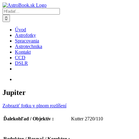
Skip
to
Hľadať:
content
Úvod
Astrofotky
Spracovania
Astrotechnika
Kontakt
CCD
DSLR
Jupiter
Zobraziť fotku v plnom rozlíšení
Kutter 2720/110
Ďalekohľad / Objektív :
Reduktor / Rovnač / Korektor :