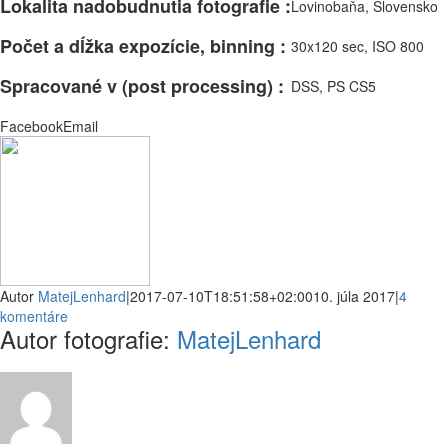
Lokalita nadobudnutia fotografie :
Lovinobaňa, Slovensko
Počet a dĺžka expozície, binning :
30x120 sec, ISO 800
Spracované v (post processing) :
DSS, PS CS5
Facebook
Email
Autor
MatejLenhard
|
2017-07-10T18:51:58+02:00
10. júla 2017
|
4
komentáre
Autor fotografie:
MatejLenhard