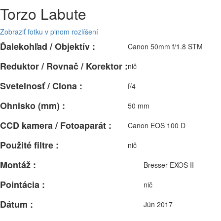
Torzo Labute
Zobraziť fotku v plnom rozlíšení
Ďalekohľad / Objektív :
Canon 50mm f/1.8 STM
Reduktor / Rovnač / Korektor :
nič
Svetelnosť / Clona :
f/4
Ohnisko (mm) :
50 mm
CCD kamera / Fotoaparát :
Canon EOS 100 D
Použité filtre :
nič
Montáž :
Bresser EXOS II
Pointácia :
nič
Dátum :
Jún 2017