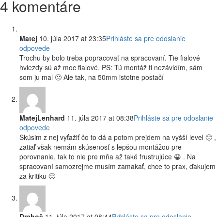
4 komentáre
Matej
10. júla 2017 at 23:35
Prihláste sa pre odoslanie
odpovede
Trochu by bolo treba popracovať na spracovaní. Tie fialové
hviezdy sú až moc fialové. PS: Tú montáž ti nezávidím, sám
som ju mal 🙂 Ale tak, na 50mm istotne postačí
MatejLenhard
11. júla 2017 at 08:38
Prihláste sa pre odoslanie
odpovede
Skúsim z nej vyťažiť čo to dá a potom prejdem na vyšší level 🙂 ,
zatiaľ však nemám skúsenosť s lepšou montážou pre
porovnanie, tak to nie pre mňa až také frustrujúce 😀 . Na
spracovaní samozrejme musím zamakať, chce to prax, ďakujem
za kritiku 🙂
Drahoš
11. júla 2017 at 08:44
Prihláste sa pre odoslanie