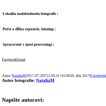
Lokalita nadobudnutia fotografie :
Počet a dĺžka expozície, binning :
Spracované v (post processing) :
Facebook
Email
Autor
NataliaM
|
2017-07-20T12:50:31+02:00
20. júla 2017
|
0 komentá
Autor fotografie:
NataliaM
Napíšte autorovi: