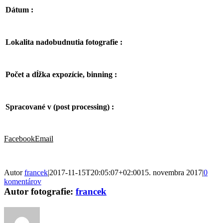
Dátum :
Lokalita nadobudnutia fotografie :
Počet a dĺžka expozície, binning :
Spracované v (post processing) :
Facebook
Email
Autor
francek
|
2017-11-15T20:05:07+02:00
15. novembra 2017
|
0
komentárov
Autor fotografie:
francek