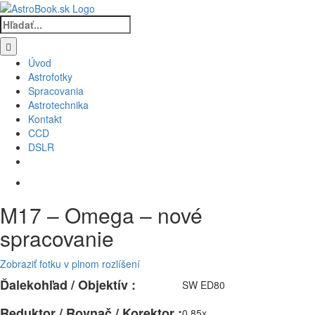
Skip
to
Hľadať:
content
Úvod
Astrofotky
Spracovania
Astrotechnika
Kontakt
CCD
DSLR
M17 – Omega – nové
spracovanie
Zobraziť fotku v plnom rozlíšení
Ďalekohľad / Objektív :
SW ED80
Reduktor / Rovnač / Korektor :
0.85x