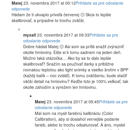
Matej
23. novembra 2017 at 00:12
Prihláste sa pre odoslanie
odpovede
Hádam že ti ukvaplo priveľa červenej 🙂 Skús to lepšie
skalibrovať, a prípadne to trochu zväčši.
myxall
23. novembra 2017 at 09:33
Prihláste sa pre
odoslanie odpovede
Dobre hádaš Matej 🙂 Asi som sa príliš snažil zvýrazniť
okolie hmloviny. Ešte si k tomu sadnem na jeden deň.
Možno taká otázočka… Ako by sa to dalo lepšie
skalibrovať? Snažím sa používať darky s približne
rovnakou teplotou ako light snimky a vsetko šrotím v BPP
(každý balík – noc zvlášť). K tomu zväčšeniu, bude stačiť
väčší detail na hmlovinu? Keďže toto je 100% veľkosť, tak
okolie zahodím a vyrežem len hmlovinu.
Matej
23. novembra 2017 at 09:45
Prihláste sa pre
odoslanie odpovede
Mal som na mysli farebnú kalibráciu (Color
Calibration), aby si dosiahol vernejšie podanie
farieb, alebo to trochu odsaturovať. A áno, myslel