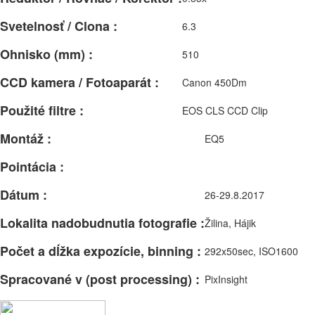
Svetelnosť / Clona :
6.3
Ohnisko (mm) :
510
CCD kamera / Fotoaparát :
Canon 450Dm
Použité filtre :
EOS CLS CCD Clip
Montáž :
EQ5
Pointácia :
Dátum :
26-29.8.2017
Lokalita nadobudnutia fotografie :
Žilina, Hájik
Počet a dĺžka expozície, binning :
292x50sec, ISO1600
Spracované v (post processing) :
PixInsight
Facebook
Email