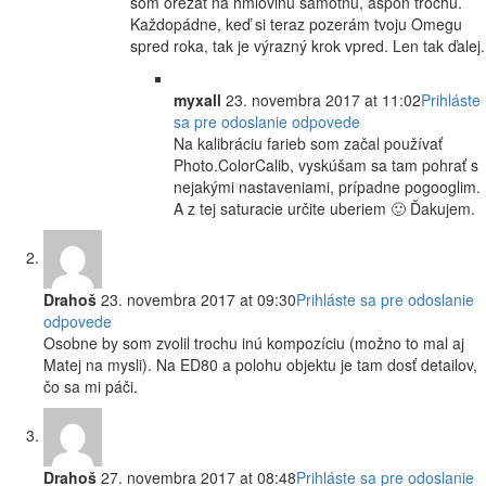
som orezať na hmlovinu samotnú, aspoň trochu.
Každopádne, keď si teraz pozerám tvoju Omegu
spred roka, tak je výrazný krok vpred. Len tak ďalej.
myxall
23. novembra 2017 at 11:02
Prihláste
sa pre odoslanie odpovede
Na kalibráciu farieb som začal používať
Photo.ColorCalib, vyskúšam sa tam pohrať s
nejakými nastaveniami, prípadne pogooglim.
A z tej saturacie určite uberiem 🙂 Ďakujem.
Drahoš
23. novembra 2017 at 09:30
Prihláste sa pre odoslanie
odpovede
Osobne by som zvolil trochu inú kompozíciu (možno to mal aj
Matej na mysli). Na ED80 a polohu objektu je tam dosť detailov,
čo sa mi páči.
Drahoš
27. novembra 2017 at 08:48
Prihláste sa pre odoslanie