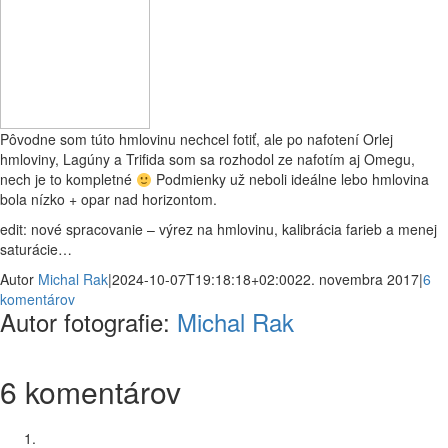
Pôvodne som túto hmlovinu nechcel fotiť, ale po nafotení Orlej
hmloviny, Lagúny a Trifida som sa rozhodol ze nafotím aj Omegu,
nech je to kompletné
Podmienky už neboli ideálne lebo hmlovina
bola nízko + opar nad horizontom.
edit: nové spracovanie – výrez na hmlovinu, kalibrácia farieb a menej
saturácie…
Autor
Michal Rak
|
2024-10-07T19:18:18+02:00
22. novembra 2017
|
6
komentárov
Autor fotografie:
Michal Rak
6 komentárov