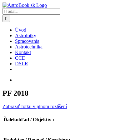
Skip
to
Hľadať:
content
Úvod
Astrofotky
Spracovania
Astrotechnika
Kontakt
CCD
DSLR
PF 2018
Zobraziť fotku v plnom rozlíšení
Ďalekohľad / Objektív :
Reduktor / Rovnač / Korektor :