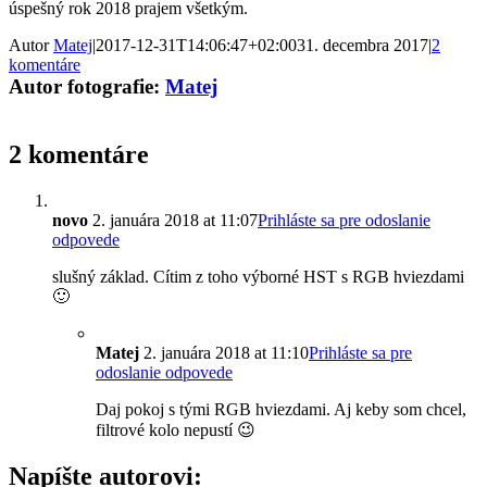
úspešný rok 2018 prajem všetkým.
Autor
Matej
|
2017-12-31T14:06:47+02:00
31. decembra 2017
|
2
komentáre
Autor fotografie:
Matej
2 komentáre
novo
2. januára 2018 at 11:07
Prihláste sa pre odoslanie
odpovede
slušný základ. Cítim z toho výborné HST s RGB hviezdami
🙂
Matej
2. januára 2018 at 11:10
Prihláste sa pre
odoslanie odpovede
Daj pokoj s tými RGB hviezdami. Aj keby som chcel,
filtrové kolo nepustí 😉
Napíšte autorovi: