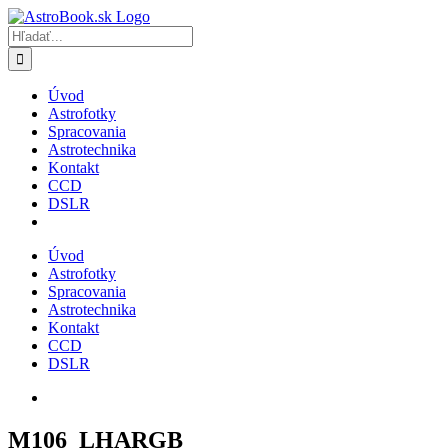
Skip
to
Hľadať:
content
Úvod
Astrofotky
Spracovania
Astrotechnika
Kontakt
CCD
DSLR
Úvod
Astrofotky
Spracovania
Astrotechnika
Kontakt
CCD
DSLR
M106_LHARGB