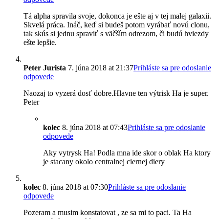
Tá alpha spravila svoje, dokonca je ešte aj v tej malej galaxii.
Skvelá práca. Ináč, keď si budeš potom vyrábať novú clonu,
tak skús si jednu spraviť s väčším odrezom, či budú hviezdy
ešte lepšie.
Peter Jurista
7. júna 2018 at 21:37
Prihláste sa pre odoslanie
odpovede
Naozaj to vyzerá dosť dobre.Hlavne ten výtrisk Ha je super.
Peter
kolec
8. júna 2018 at 07:43
Prihláste sa pre odoslanie
odpovede
Aky vytrysk Ha! Podla mna ide skor o oblak Ha ktory
je stacany okolo centralnej ciernej diery
kolec
8. júna 2018 at 07:30
Prihláste sa pre odoslanie
odpovede
Pozeram a musim konstatovat , ze sa mi to paci. Ta Ha