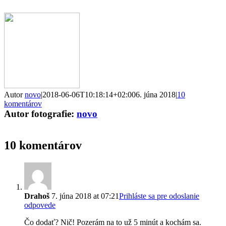
Facebook
Email
Autor
novo
|
2018-06-06T10:18:14+02:00
6. júna 2018
|
10
komentárov
Autor fotografie:
novo
10 komentárov
Drahoš
7. júna 2018 at 07:21
Prihláste sa pre odoslanie
odpovede
Čo dodať? Nič! Pozerám na to už 5 minút a kochám sa.