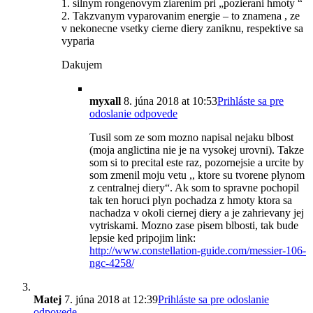
1. silnym rongenovym ziarenim pri „pozierani hmoty “
2. Takzvanym vyparovanim energie – to znamena , ze
v nekonecne vsetky cierne diery zaniknu, respektive sa
vyparia
Dakujem
myxall
8. júna 2018 at 10:53
Prihláste sa pre
odoslanie odpovede
Tusil som ze som mozno napisal nejaku blbost
(moja anglictina nie je na vysokej urovni). Takze
som si to precital este raz, pozornejsie a urcite by
som zmenil moju vetu ,, ktore su tvorene plynom
z centralnej diery“. Ak som to spravne pochopil
tak ten horuci plyn pochadza z hmoty ktora sa
nachadza v okoli ciernej diery a je zahrievany jej
vytriskami. Mozno zase pisem blbosti, tak bude
lepsie ked pripojim link:
http://www.constellation-guide.com/messier-106-
ngc-4258/
Matej
7. júna 2018 at 12:39
Prihláste sa pre odoslanie
odpovede