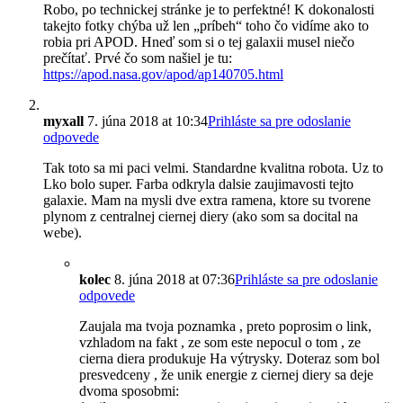
Robo, po technickej stránke je to perfektné! K dokonalosti
takejto fotky chýba už len „príbeh“ toho čo vidíme ako to
robia pri APOD. Hneď som si o tej galaxii musel niečo
prečítať. Prvé čo som našiel je tu:
https://apod.nasa.gov/apod/ap140705.html
myxall
7. júna 2018 at 10:34
Prihláste sa pre odoslanie
odpovede
Tak toto sa mi paci velmi. Standardne kvalitna robota. Uz to
Lko bolo super. Farba odkryla dalsie zaujimavosti tejto
galaxie. Mam na mysli dve extra ramena, ktore su tvorene
plynom z centralnej ciernej diery (ako som sa docital na
webe).
kolec
8. júna 2018 at 07:36
Prihláste sa pre odoslanie
odpovede
Zaujala ma tvoja poznamka , preto poprosim o link,
vzhladom na fakt , ze som este nepocul o tom , ze
cierna diera produkuje Ha výtrysky. Doteraz som bol
presvedceny , že unik energie z ciernej diery sa deje
dvoma sposobmi: