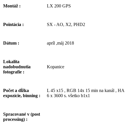
LX 200 GPS
Montáž :
SX - AO, X2, PHD2
Pointácia :
apríl ,máj 2018
Dátum :
Lokalita
Kopanice
nadobudnutia
fotografie :
L 45 x15 , RGB 14x 15 min na kanál , HA
Počet a dĺžka
6 x 3600 s. všetko b1x1
expozície, binning :
Spracované v (post
processing) :