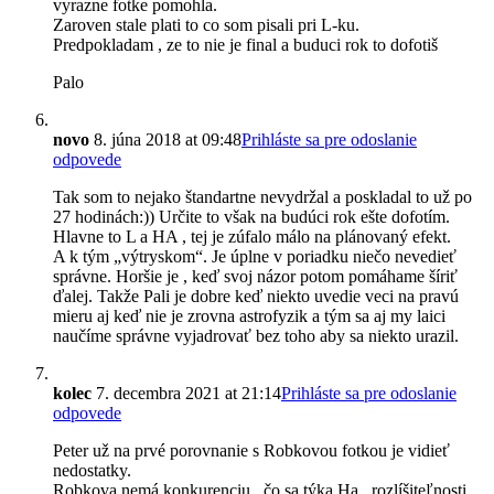
vyrazne fotke pomohla.
Zaroven stale plati to co som pisali pri L-ku.
Predpokladam , ze to nie je final a buduci rok to dofotiš
Palo
novo
8. júna 2018 at 09:48
Prihláste sa pre odoslanie
odpovede
Tak som to nejako štandartne nevydržal a poskladal to už po
27 hodinách:)) Určite to však na budúci rok ešte dofotím.
Hlavne to L a HA , tej je zúfalo málo na plánovaný efekt.
A k tým „výtryskom“. Je úplne v poriadku niečo nevedieť
správne. Horšie je , keď svoj názor potom pomáhame šíriť
ďalej. Takže Pali je dobre keď niekto uvedie veci na pravú
mieru aj keď nie je zrovna astrofyzik a tým sa aj my laici
naučíme správne vyjadrovať bez toho aby sa niekto urazil.
kolec
7. decembra 2021 at 21:14
Prihláste sa pre odoslanie
odpovede
Peter už na prvé porovnanie s Robkovou fotkou je vidieť
nedostatky.
Robkova nemá konkurenciu , čo sa týka Ha , rozlíšiteľnosti,