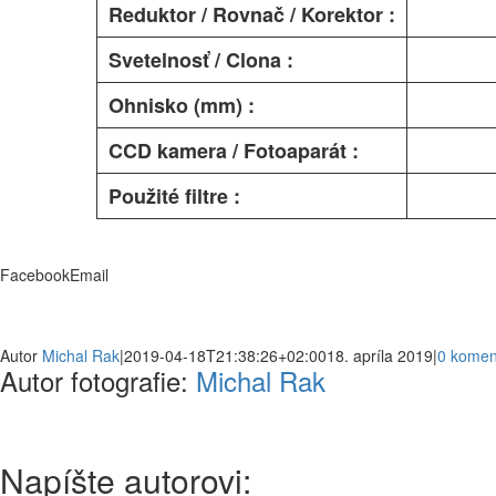
Reduktor / Rovnač / Korektor :
Svetelnosť / Clona :
Ohnisko (mm) :
CCD kamera / Fotoaparát :
Použité filtre :
Facebook
Email
Autor
Michal Rak
|
2019-04-18T21:38:26+02:00
18. apríla 2019
|
0 komen
Autor fotografie:
Michal Rak
Napíšte autorovi: