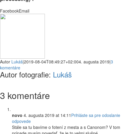
Facebook
Email
Autor
Lukáš
|
2019-08-04T08:49:27+02:00
4. augusta 2019
|
3
komentáre
Autor fotografie:
Lukáš
3 komentáre
novo
4. augusta 2019 at 14:11
Prihláste sa pre odoslanie
odpovede
Stále sa tu bavíme o fotení z mesta a s Canonom? V tom
prípade musím povedať, že je to velmi slušné.