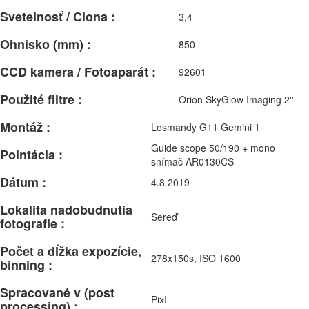
Svetelnosť / Clona :
3,4
Ohnisko (mm) :
850
CCD kamera / Fotoaparát :
92601
Použité filtre :
Orion SkyGlow Imaging 2''
Montáž :
Losmandy G11 Gemini 1
Guide scope 50/190 + mono
Pointácia :
snímač AR0130CS
Dátum :
4.8.2019
Lokalita nadobudnutia
Sereď
fotografie :
Počet a dĺžka expozície,
278x150s, ISO 1600
binning :
Spracované v (post
PixI
processing) :