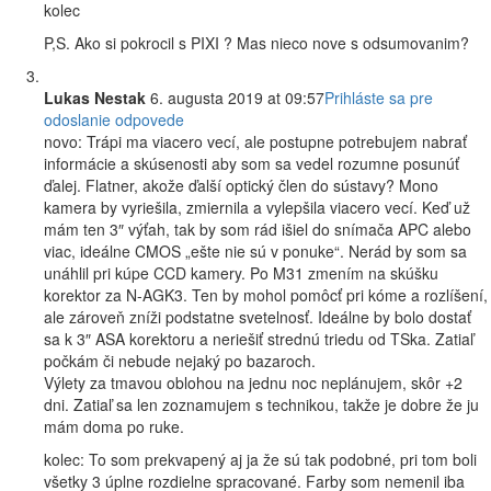
kolec
P,S. Ako si pokrocil s PIXI ? Mas nieco nove s odsumovanim?
Lukas Nestak
6. augusta 2019 at 09:57
Prihláste sa pre
odoslanie odpovede
novo: Trápi ma viacero vecí, ale postupne potrebujem nabrať
informácie a skúsenosti aby som sa vedel rozumne posunúť
ďalej. Flatner, akože ďalší optický člen do sústavy? Mono
kamera by vyriešila, zmiernila a vylepšila viacero vecí. Keď už
mám ten 3″ výťah, tak by som rád išiel do snímača APC alebo
viac, ideálne CMOS „ešte nie sú v ponuke“. Nerád by som sa
unáhlil pri kúpe CCD kamery. Po M31 zmením na skúšku
korektor za N-AGK3. Ten by mohol pomôcť pri kóme a rozlíšení,
ale zároveň zníži podstatne svetelnosť. Ideálne by bolo dostať
sa k 3″ ASA korektoru a neriešiť strednú triedu od TSka. Zatiaľ
počkám či nebude nejaký po bazaroch.
Výlety za tmavou oblohou na jednu noc neplánujem, skôr +2
dni. Zatiaľ sa len zoznamujem s technikou, takže je dobre že ju
mám doma po ruke.
kolec: To som prekvapený aj ja že sú tak podobné, pri tom boli
všetky 3 úplne rozdielne spracované. Farby som nemenil iba