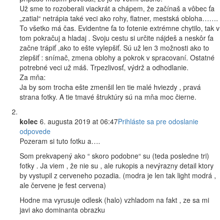
Už sme to rozoberali viackrát a chápem, že začínaš a vôbec ťa
„zatial“ netrápia také veci ako rohy, flatner, mestská obloha…….
To všetko má čas. Evidentne ťa to fotenie extrémne chytilo, tak v
tom pokračuj a hladaj . Svoju cestu si určite nájdeš a neskôr ťa
začne trápiť ,ako to ešte vylepšiť. Sú už len 3 možnosti ako to
zlepšiť : snímač, zmena oblohy a pokrok v spracovaní. Ostatné
potrebné veci už máš. Trpezlivosť, výdrž a odhodlanie.
Za mňa:
Ja by som trocha ešte zmenšil len tie malé hviezdy , pravá
strana fotky. A tie tmavé štruktúry sú na mňa moc čierne.
kolec
6. augusta 2019 at 06:47
Prihláste sa pre odoslanie
odpovede
Pozeram si tuto fotku a….
Som prekvapený ako “ skoro podobne“ su (teda posledne tri)
fotky . Ja viem , že nie su , ale rukopis a nevýrazny detail ktory
by vystupil z cerveneho pozadia. (modra je len tak light modrá ,
ale červene je fest cervena)
Hodne ma vyrusuje odlesk (halo) vzhladom na fakt , ze sa mi
javi ako dominanta obrazku