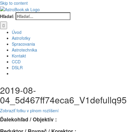
Skip to content
Hľadať:
Úvod
Astrofotky
Spracovania
Astrotechnika
Kontakt
CCD
DSLR
2019-08-
04_5d467ff74eca6_V1defullq95
Zobraziť fotku v plnom rozlíšení
Ďalekohľad / Objektív :
Reduktor / Rovnač / Korektor :