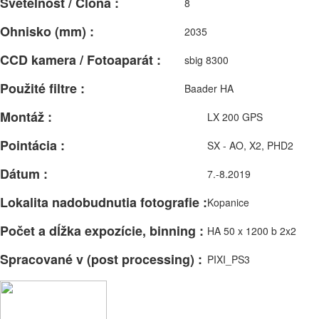
Svetelnosť / Clona :
8
Ohnisko (mm) :
2035
CCD kamera / Fotoaparát :
sbig 8300
Použité filtre :
Baader HA
Montáž :
LX 200 GPS
Pointácia :
SX - AO, X2, PHD2
Dátum :
7.-8.2019
Lokalita nadobudnutia fotografie :
Kopanice
Počet a dĺžka expozície, binning :
HA 50 x 1200 b 2x2
Spracované v (post processing) :
PIXI_PS3
Facebook
Email