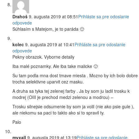
Drahoš
9. augusta 2019 at 08:51
Prihláste sa pre odoslanie
odpovede
Súhlasím s Matejom, je to paráda 🙂
kolec
9. augusta 2019 at 10:41
Prihláste sa pre odoslanie
odpovede
Pekny obrazok. Vyborne detaily
Iba malé poznamky. Ale iba take malicke 🙂
Su tam podla mna dost tmave miesta . Mozno by ich bolo dobre
trocha selektivne uparvit cez masku.
A druha sa tyka tej zelenej farby . Ja by som ju ladil trosku k
modrej (OIII je prechod medzi zelenou a modrou) –
Trosku silnejsie odsumenie by som ja volil (nie ako psie gule ),
ale niekomu sa paci to takto ako si to spravil ty.
Palo
myxall
9. augusta 2019 at 13:19
Prihláste sa pre odoslanie