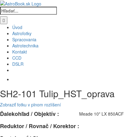
Skip
to
Hľadať:
content
Úvod
Astrofotky
Spracovania
Astrotechnika
Kontakt
CCD
DSLR
SH2-101 Tulip_HST_oprava
Zobraziť fotku v plnom rozlíšení
Ďalekohľad / Objektív :
Meade 10" LX 850ACF
Reduktor / Rovnač / Korektor :