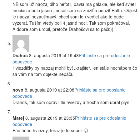
NB som už naozaj dlho nefotil, bavia ma galaxie, ale keď svietil
meciac a bolo jasno ,musel som sa znížiť a použiť Halfu. Objekt
je naozaj nezaujimavý, chcel som len vedieť ako to bude
vyzerať. Tuším vtedy boli 4 jasné noci. Tak som pokračoval.
A dobre som urobil, pretože Drahošovi sa to páči:))
Drahoš
8. augusta 2019 at 19:48
Prihláste sa pre odoslanie
odpovede
Hviezdičky by naozaj mohli byť „krajšie“, len stále nechápem čo
sa vám na tom objekte nepáči.
novo
8. augusta 2019 at 22:08
Prihláste sa pre odoslanie
odpovede
Drahoš, tak som opravil tie hviezdy a trocha som ubral plyn.
Matej
8. augusta 2019 at 23:35
Prihláste sa pre odoslanie
odpovede
Eňo ňúňo hviezdy, teraz je to super 🙂