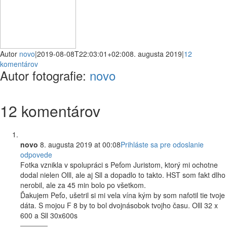
Autor
novo
|
2019-08-08T22:03:01+02:00
8. augusta 2019
|
12
komentárov
Autor fotografie:
novo
12 komentárov
novo
8. augusta 2019 at 00:08
Prihláste sa pre odoslanie
odpovede
Fotka vznikla v spolupráci s Peťom Juristom, ktorý mi ochotne
dodal nielen Olll, ale aj Sll a dopadlo to takto. HST som fakt dlho
nerobil, ale za 45 min bolo po všetkom.
Ďakujem Peťo, ušetril si mi vela vína kým by som nafotil tie tvoje
dáta. S mojou F 8 by to bol dvojnásobok tvojho času. Olll 32 x
600 a Sll 30x600s