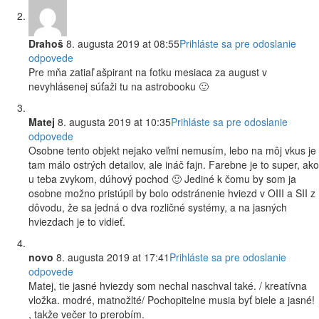
Drahoš
8. augusta 2019 at 08:55
Prihláste sa pre odoslanie
odpovede
Pre mňa zatiaľ ašpirant na fotku mesiaca za august v
nevyhlásenej súťaži tu na astrobooku 🙂
Matej
8. augusta 2019 at 10:35
Prihláste sa pre odoslanie
odpovede
Osobne tento objekt nejako veľmi nemusím, lebo na môj vkus je
tam málo ostrých detailov, ale ináč fajn. Farebne je to super, ako
u teba zvykom, dúhový pochod 🙂 Jediné k čomu by som ja
osobne možno pristúpil by bolo odstránenie hviezd v OIII a SII z
dôvodu, že sa jedná o dva rozličné systémy, a na jasných
hviezdach je to vidieť.
novo
8. augusta 2019 at 17:41
Prihláste sa pre odoslanie
odpovede
Matej, tie jasné hviezdy som nechal naschval také. / kreatívna
vložka. modré, matnožlté/ Pochopitelne musia byť biele a jasné!
, takže večer to prerobím.