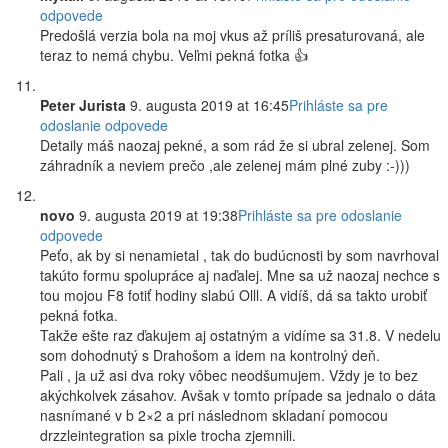
odpovede
Predošlá verzia bola na moj vkus až príliš presaturovaná, ale
teraz to nemá chybu. Veľmi pekná fotka 👍
Peter Jurista
9. augusta 2019 at 16:45
Prihláste sa pre
odoslanie odpovede
Detaily máš naozaj pekné, a som rád že si ubral zelenej. Som
záhradník a neviem prečo ,ale zelenej mám plné zuby :-)))
novo
9. augusta 2019 at 19:38
Prihláste sa pre odoslanie
odpovede
Peťo, ak by si nenamietal , tak do budúcnosti by som navrhoval
takúto formu spolupráce aj naďalej. Mne sa už naozaj nechce s
tou mojou F8 fotiť hodiny slabú Olll. A vidíš, dá sa takto urobiť
pekná fotka.
Takže ešte raz ďakujem aj ostatným a vidíme sa 31.8. V nedelu
som dohodnutý s Drahošom a idem na kontrolný deň.
Pali , ja už asi dva roky vôbec neodšumujem. Vždy je to bez
akýchkolvek zásahov. Avšak v tomto prípade sa jednalo o dáta
nasnímané v b 2×2 a pri následnom skladaní pomocou
drzzleintegration sa pixle trocha zjemnili.