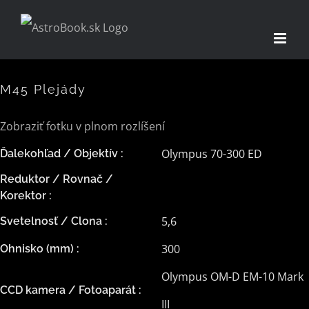
Skip
to
content
M45 Plejády
Zobraziť fotku v plnom rozlíšení
Olympus 70-300 ED
Ďalekohľad / Objektív :
Reduktor / Rovnač /
Korektor :
5,6
Svetelnosť / Clona :
300
Ohnisko (mm) :
Olympus OM-D EM-10 Mark
CCD kamera / Fotoaparát :
III