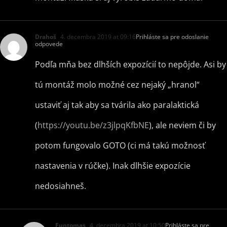
Drahoš
4. decembra 2019 at 09:16
Prihláste sa pre odoslanie
odpovede
Podľa mňa bez dlhších expozícií to nepôjde. Asi by
tú montáž molo možné cez nejaký „hranol“
ustaviť aj tak aby sa tvárila ako paralaktická
(
https://youtu.be/z3jlpqKfbNE
), ale neviem či by
potom fungovalo GOTO (ci má takú možnosť
nastavenia v rúčke). Inak dlhšie expozície
nedosiahneš.
Funtomas
4. decembra 2019 at 10:50
Prihláste sa pre