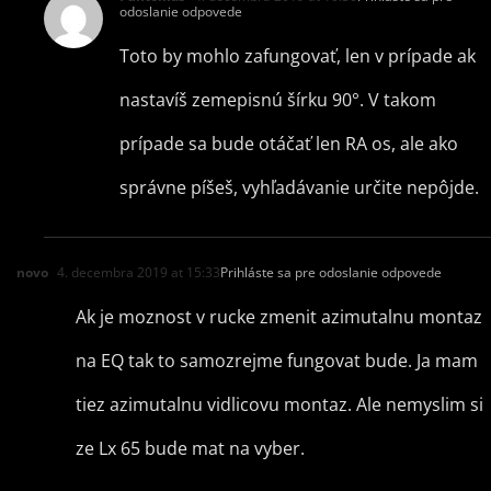
odoslanie odpovede
Toto by mohlo zafungovať, len v prípade ak
nastavíš zemepisnú šírku 90°. V takom
prípade sa bude otáčať len RA os, ale ako
správne píšeš, vyhľadávanie určite nepôjde.
novo
4. decembra 2019 at 15:33
Prihláste sa pre odoslanie odpovede
Ak je moznost v rucke zmenit azimutalnu montaz
na EQ tak to samozrejme fungovat bude. Ja mam
tiez azimutalnu vidlicovu montaz. Ale nemyslim si
ze Lx 65 bude mat na vyber.