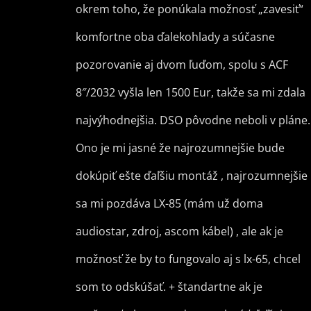
okrem toho, že ponúkala možnosť „zavesiť“
komfortne oba ďalekohlady a súčasne
pozorovanie aj dvom ľuďom, spolu s ACF
8″/2032 vyšla len 1500 Eur, takže sa mi zdala
najvýhodnejšia. DSO pôvodne neboli v pláne.
Ono je mi jasné že najrozumnejšie bude
dokúpiť ešte ďaľšiu montáž , najrozumnejšie
sa mi pozdáva LX-85 (mám už doma
audiostar, zdroj, ascom kábel) , ale ak je
možnosť že by to fungovalo aj s lx-65, chcel
som to odskúšať. + štandartne ak je