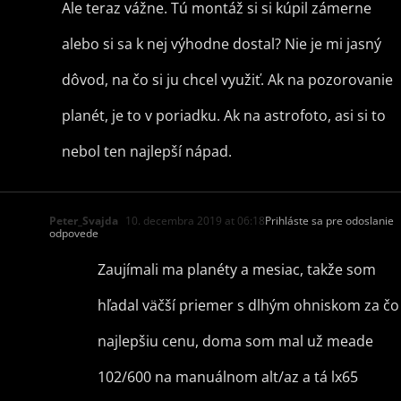
Ale teraz vážne. Tú montáž si si kúpil zámerne
alebo si sa k nej výhodne dostal? Nie je mi jasný
dôvod, na čo si ju chcel využiť. Ak na pozorovanie
planét, je to v poriadku. Ak na astrofoto, asi si to
nebol ten najlepší nápad.
Peter_Svajda
10. decembra 2019 at 06:18
Prihláste sa pre odoslanie
odpovede
Zaujímali ma planéty a mesiac, takže som
hľadal väčší priemer s dlhým ohniskom za čo
najlepšiu cenu, doma som mal už meade
102/600 na manuálnom alt/az a tá lx65