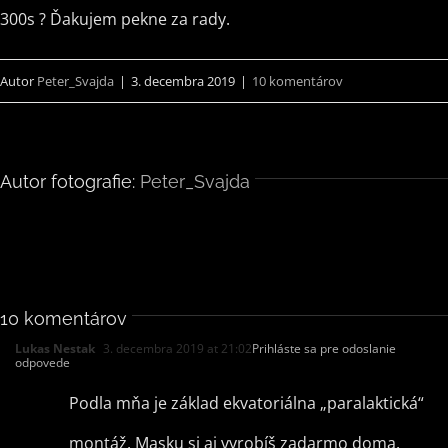
300s ? Ďakujem pekne za rady.
Autor
Peter_Svajda
|
3. decembra 2019
|
10 komentárov
Autor fotografie:
Peter_Svajda
10 komentárov
Lukas Nestak
3. decembra 2019 at 21:02
Prihláste sa pre odoslanie
odpovede
Podla mňa je základ ekvatoriálna „paralaktická“
montáž. Masku si aj vyrobíš zadarmo doma.