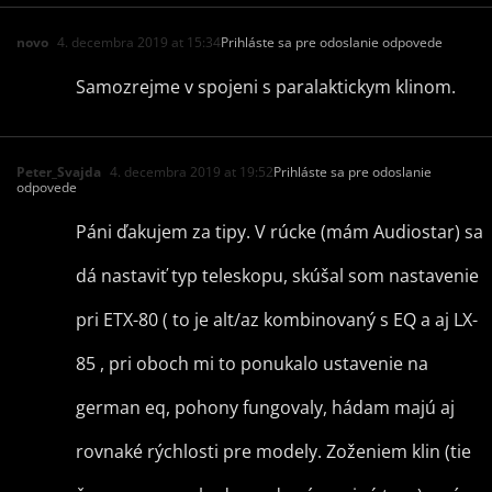
novo
4. decembra 2019 at 15:34
Prihláste sa pre odoslanie odpovede
Samozrejme v spojeni s paralaktickym klinom.
Peter_Svajda
4. decembra 2019 at 19:52
Prihláste sa pre odoslanie
odpovede
Páni ďakujem za tipy. V rúcke (mám Audiostar) sa
dá nastaviť typ teleskopu, skúšal som nastavenie
pri ETX-80 ( to je alt/az kombinovaný s EQ a aj LX-
85 , pri oboch mi to ponukalo ustavenie na
german eq, pohony fungovaly, hádam majú aj
rovnaké rýchlosti pre modely. Zoženiem klin (tie