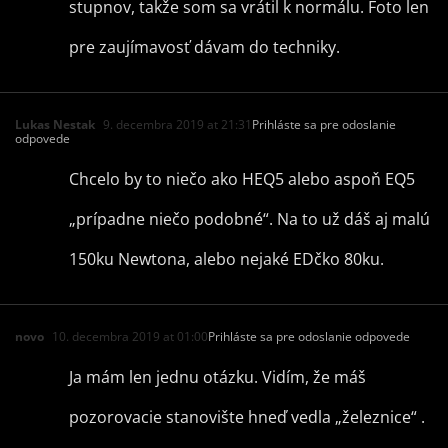
stupnov, takže som sa vrátil k normálu. Foto len
pre zaujímavosť dávam do techniky.
Lukas Nestak
9. decembra 2019 at 21:31
Prihláste sa pre odoslanie
odpovede
Chcelo by to niečo ako HEQ5 alebo aspoň EQ5
„prípadne niečo podobné“. Na to už dáš aj malú
150ku Newtona, alebo nejaké EDčko 80ku.
novo
10. decembra 2019 at 01:00
Prihláste sa pre odoslanie odpovede
Ja mám len jednu otázku. Vidím, že máš
pozorovacie stanovište hneď vedla „železnice“ .