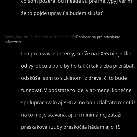
čo som pozeral od meade sú pre iné typy) verím
že to pojde upraviť a budem skúšať.
Peter_Svajda
8. decembra 2019 at 21:55
Prihláste sa pre odoslanie
odpovede
Len pre uzavretie témy, keďže na LX65 nie je klin
od výrobcu a bolo by ho tak či tak treba prerábať,
odskúšal som to s „klinom“ z dreva, či to bude
fungovať. V podstate to ide, viac-menej konečne
spolupracovalo aj PHD2, no bohužiaľ táto montáž
na to nie je stavaná, aj pri minimálnej záťaži
preskakovali zuby preskočila hádam aj o 15