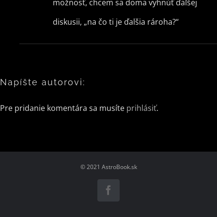
možnosť, chcem sa doma vyhnúť ďaľšej
diskusii, „na čo ti je ďalšia rároha?“
Napíšte autorovi:
Pre pridanie komentára sa musíte
prihlásiť
.
© 2021
AstroBook.sk
Facebook