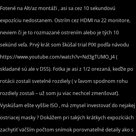
Fotené na Alt/az montáži , asi sa cez 10 sekundovú
expozíciu nedostanem. Ostrím cez HDMI na 22 monitore,
neviem či je to rozmazané ostrením alebo je tých 10
sekúnd veľa. Prvý krát som škúšal trial PIXI podľa návodu
https://www.youtube.com/watch?v=Nd3gTUMO_J4 (
skladané sú ale v DSS). Fotka je asi z 1/2 orezaná, keďže po
rotácii zostali svetelné rozdiely ( v ľavom spodnom rohu
rozdiely zostali – už som ju viac nechcel zmenšovať).
Vyskúšam ešte vyššie ISO , má zmysel investovať do nejakej
ostriacej masky ? Dokážem pri takých krátkych expozíciách
zachytiť väčším počtom snímok porovnateľné detaily ako s