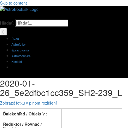
Skip to content
Hľadať:
Úvod
Astrofotky
Spracovania
Astrotechnika
Kontakt
2020-01-
26_5e2dfbc1cc359_SH2-239_L
Zobraziť fotku v plnom rozlíšení
Ďalekohľad / Objektív :
Reduktor / Rovnač /