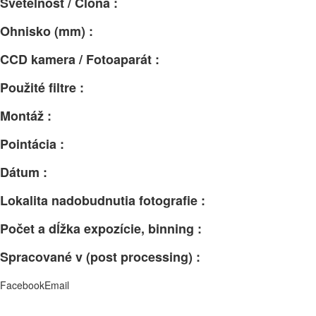
Svetelnosť / Clona :
Ohnisko (mm) :
CCD kamera / Fotoaparát :
Použité filtre :
Montáž :
Pointácia :
Dátum :
Lokalita nadobudnutia fotografie :
Počet a dĺžka expozície, binning :
Spracované v (post processing) :
Facebook
Email