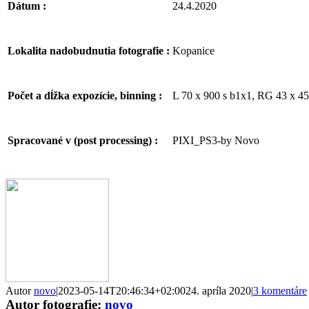
24.4.2020
Dátum :
Kopanice
Lokalita nadobudnutia fotografie :
L 70 x 900 s b1x1, RG 43 x 450
Počet a dĺžka expozície, binning :
PIXI_PS3-by Novo
Spracované v (post processing) :
Facebook
Email
Autor
novo
|
2023-05-14T20:46:34+02:00
24. apríla 2020
|
3 komentáre
Autor fotografie:
novo