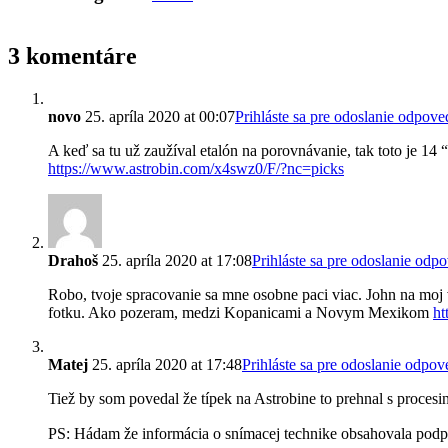
3 komentáre
novo
25. apríla 2020 at 00:07
Prihláste sa pre odoslanie odpove
A keď sa tu už zaužíval etalón na porovnávanie, tak toto je 14
https://www.astrobin.com/x4swz0/F/?nc=picks
Drahoš
25. apríla 2020 at 17:08
Prihláste sa pre odoslanie odp
Robo, tvoje spracovanie sa mne osobne paci viac. John na moj vku
fotku. Ako pozeram, medzi Kopanicami a Novym Mexikom
ht
Matej
25. apríla 2020 at 17:48
Prihláste sa pre odoslanie odpov
Tiež by som povedal že típek na Astrobine to prehnal s procesi
PS: Hádam že informácia o snímacej technike obsahovala pod