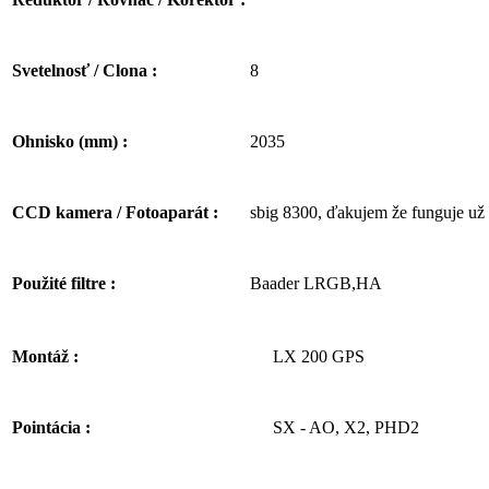
8
Svetelnosť / Clona :
2035
Ohnisko (mm) :
sbig 8300, ďakujem že funguje už 
CCD kamera / Fotoaparát :
Baader LRGB,HA
Použité filtre :
LX 200 GPS
Montáž :
SX - AO, X2, PHD2
Pointácia :