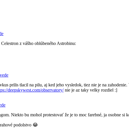
de
 “ Celestron z vášho oblúbeného Astrobinu:
ovede
s prilis tlacil na pilu, aj ked jeho vysledok, tiez nie je na zahodenie.
tps://deepskywest.com/observatory/
nie je az taky velky rozdiel :]
ede
ngom. Niekto bu mohol protestovať že je to moc farebné, ja osobne si k
prahové podolstvo 😂