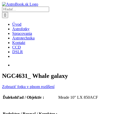
Skip
to
Hľadať:
content
Úvod
Astrofotky
Spracovania
Astrotechnika
Kontakt
CCD
DSLR
NGC4631_ Whale galaxy
Zobraziť fotku v plnom rozlíšení
Meade 10" LX 850ACF
Ďalekohľad / Objektív :
Reduktor / Rovnač / Korektor :