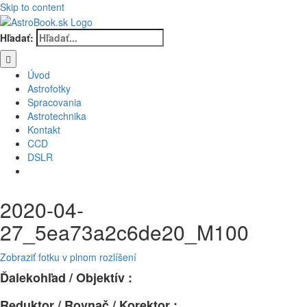
Skip to content
Hľadať:
Úvod
Astrofotky
Spracovania
Astrotechnika
Kontakt
CCD
DSLR
2020-04-
27_5ea73a2c6de20_M100
Zobraziť fotku v plnom rozlíšení
Ďalekohľad / Objektív :
Reduktor / Rovnač / Korektor :