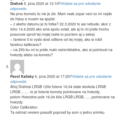
Drahoš
5. júna 2020 at 12:10
Prihláste sa pre odoslanie
odpovede
Na prvu kometu to nie je zle. Mam vsak zopar veci co mi nejde
do hlavy a musim sa spytat:
– z akeho datumu je to fotka? 22.3.2020 to asi nebude, skor z
toho 14.4.2020 ako sme spolu volali, ale aj to mi pride trochu
posunute oproti tej mojej (este to pozriem aj u seba)
– farebne ti to vyslo dost odlisne od tej mojej, ako si robil
farebnu kalibraciu?
– na 250-ku mi to pride malo ostre/detailne, ako si pointoval na
hviezdy alebo na kometu?
Pavol Kalisky
6. júna 2020 at 17:20
Prihláste sa pre odoslanie
odpovede
Ahoj Drahosi LRGB 120s fotene 16,04 stale dookola LRGB
LRGB…….. to je fotenie komety pointovane na hviezdy.
potom Hviezdne pole 16,04 60s LRGB LRGB…….pointovane na
hviezdy.
Color Calibration
Ta ostrost neviem posudit poprosil by som o jednu snimku