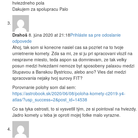
hviezdneho pola
Dakujem za spolupracu Palo
Drahoš
8. júna 2020 at 21:18
Prihláste sa pre odoslanie
odpovede
Ahoj, tak som si konecne nasiel cas sa pozriet na to tvoje
umietnenie komety. Zda sa mi, ze si ju pri spracovani vlozil na
nespravne miesto, teda aspon sa domnievam, ze tak velky
posun medzi hviezdami nemoze byt sposobeny palaxou medzi
Stupavou a Banskou Bystricou, alebo ano? Vies dat medzi
spracovania nejaky tvoj surovy FIT?
Porovnanie polohy som dal sem:
https://astrobook.sk/2020/06/08/poloha-komety-c2019-y4-
atlas/?usp_success=2&post_id=14538
Co sa tyka ostrosti, to si vysvetlil tým, ze si pointoval na hviezdy.
Jadro komety u teba je oproti mojej fotke malo vyrazne.