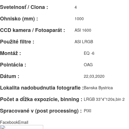
Svetelnosť / Clona :
4
Ohnisko (mm) :
1000
CCD kamera / Fotoaparát :
ASI 1600
Použité filtre :
ASI LRGB
Montáž :
EQ -6
Pointácia :
OAG
Dátum :
22,03,2020
Lokalita nadobudnutia fotografie :
Banska Bystrica
Počet a dĺžka expozície, binning :
LRGB 33*4*120s,bin 2
Spracované v (post processing) :
PIXI
Facebook
Email