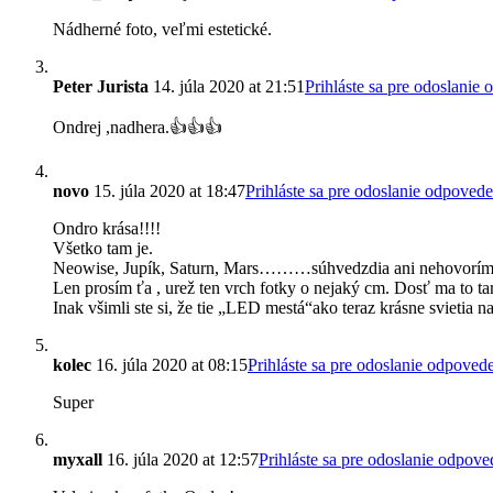
Nádherné foto, veľmi estetické.
Peter Jurista
14. júla 2020 at 21:51
Prihláste sa pre odoslanie
Ondrej ,nadhera.👍👍👍
novo
15. júla 2020 at 18:47
Prihláste sa pre odoslanie odpovede
Ondro krása!!!!
Všetko tam je.
Neowise, Jupík, Saturn, Mars………súhvedzdia ani nehovorím
Len prosím ťa , urež ten vrch fotky o nejaký cm. Dosť ma to ta
Inak všimli ste si, že tie „LED mestá“ako teraz krásne svieti
kolec
16. júla 2020 at 08:15
Prihláste sa pre odoslanie odpoved
Super
myxall
16. júla 2020 at 12:57
Prihláste sa pre odoslanie odpove