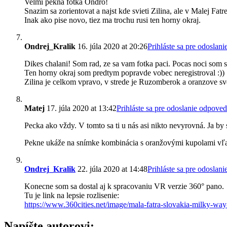
Velmi pekna fotka Ondro!
Snazim sa zorientovat a najst kde svieti Zilina, ale v Malej Fa
Inak ako pise novo, tiez ma trochu rusi ten horny okraj.
Ondrej_Kralik
16. júla 2020 at 20:26
Prihláste sa pre odoslan
Dikes chalani! Som rad, ze sa vam fotka paci. Pocas noci som s
Ten horny okraj som predtym popravde vobec neregistroval :))
Zilina je celkom vpravo, v strede je Ruzomberok a oranzove svet
Matej
17. júla 2020 at 13:42
Prihláste sa pre odoslanie odpove
Pecka ako vždy. V tomto sa ti u nás asi nikto nevyrovná. Ja b
Pekne ukáže na snímke kombinácia s oranžovými kupolami vľ
Ondrej_Kralik
22. júla 2020 at 14:48
Prihláste sa pre odoslan
Konecne som sa dostal aj k spracovaniu VR verzie 360° pano.
Tu je link na lepsie rozlisenie:
https://www.360cities.net/image/mala-fatra-slovakia-milky-w
Napíšte autorovi: