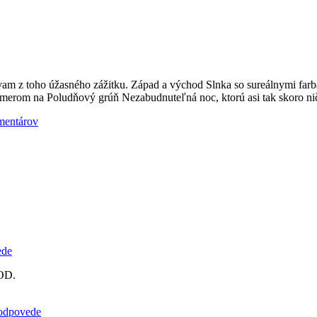
ávam z toho úžasného zážitku. Západ a východ Slnka so sureálnymi fa
 smerom na Poludňový grúň Nezabudnuteľná noc, ktorú asi tak skoro n
mentárov
ede
POD.
e odpovede