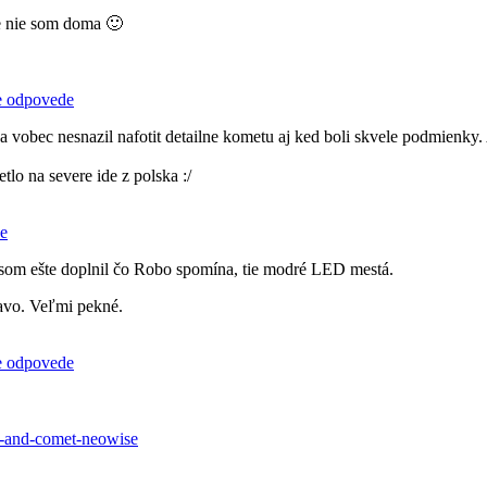
tre nie som doma 🙂
ie odpovede
a vobec nesnazil nafotit detailne kometu aj ked boli skvele podmienky.
lo na severe ide z polska :/
de
y som ešte doplnil čo Robo spomína, tie modré LED mestá.
avo. Veľmi pekné.
ie odpovede
ay-and-comet-neowise