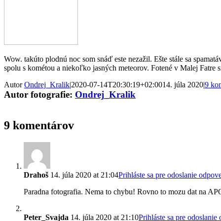
Wow. takúto plodnú noc som snáď este nezažil. Ešte stále sa spamat
spolu s kométou a niekoľko jasných meteorov. Fotené v Malej Fatre
Autor
Ondrej_Kralik
|
2020-07-14T20:30:19+02:00
14. júla 2020
|
9 ko
Autor fotografie:
Ondrej_Kralik
9 komentárov
Drahoš
14. júla 2020 at 21:04
Prihláste sa pre odoslanie odpov
Paradna fotografia. Nema to chybu! Rovno to mozu dat na A
Peter_Svajda
14. júla 2020 at 21:10
Prihláste sa pre odoslani