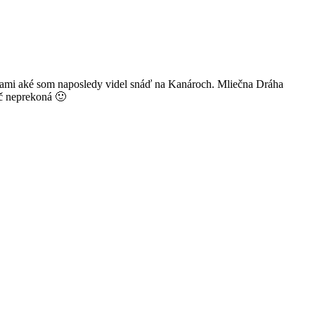
rbami aké som naposledy videl snáď na Kanároch. Mliečna Dráha
ič neprekoná 🙂