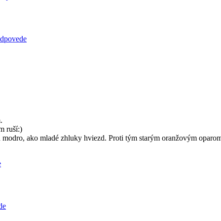
 odpovede
.
m ruší:)
a na modro, ako mladé zhluky hviezd. Proti tým starým oranžovým oparom
e
de