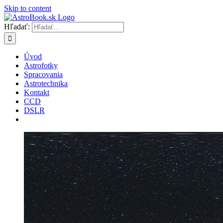
Skip to content
Hľadať:
Úvod
Astrofotky
Spracovania
Astrotechnika
Kontakt
CCD
DSLR