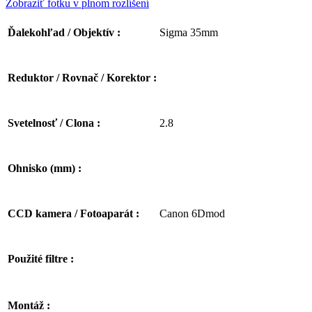
Zobraziť fotku v plnom rozlíšení
Sigma 35mm
Ďalekohľad / Objektív :
Reduktor / Rovnač / Korektor :
2.8
Svetelnosť / Clona :
Ohnisko (mm) :
Canon 6Dmod
CCD kamera / Fotoaparát :
Použité filtre :
Montáž :