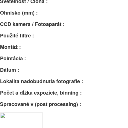
Svetelnosť / Clona :
Ohnisko (mm) :
CCD kamera / Fotoaparát :
Použité filtre :
Montáž :
Pointácia :
Dátum :
Lokalita nadobudnutia fotografie :
Počet a dĺžka expozície, binning :
Spracované v (post processing) :
Facebook
Email