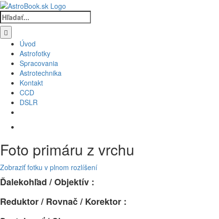
Skip
to
Hľadať:
content
Úvod
Astrofotky
Spracovania
Astrotechnika
Kontakt
CCD
DSLR
Foto primáru z vrchu
Zobraziť fotku v plnom rozlíšení
Ďalekohľad / Objektív :
Reduktor / Rovnač / Korektor :