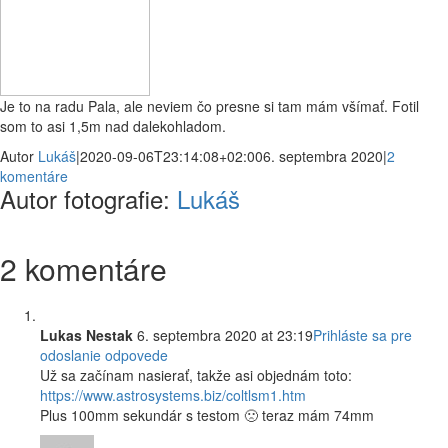
Je to na radu Pala, ale neviem čo presne si tam mám všímať. Fotil
som to asi 1,5m nad dalekohladom.
Autor
Lukáš
|
2020-09-06T23:14:08+02:00
6. septembra 2020
|
2
komentáre
Autor fotografie:
Lukáš
2 komentáre
Lukas Nestak
6. septembra 2020 at 23:19
Prihláste sa pre
odoslanie odpovede
Už sa začínam nasierať, takže asi objednám toto:
https://www.astrosystems.biz/coltlsm1.htm
Plus 100mm sekundár s testom 🙁 teraz mám 74mm