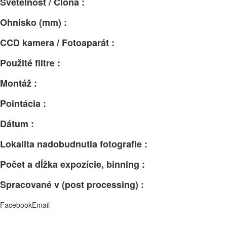
Svetelnosť / Clona :
Ohnisko (mm) :
CCD kamera / Fotoaparát :
Použité filtre :
Montáž :
Pointácia :
Dátum :
Lokalita nadobudnutia fotografie :
Počet a dĺžka expozície, binning :
Spracované v (post processing) :
Facebook
Email