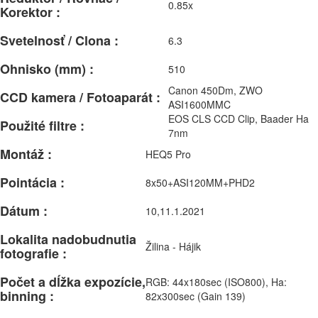
0.85x
Korektor :
Svetelnosť / Clona :
6.3
Ohnisko (mm) :
510
Canon 450Dm, ZWO
CCD kamera / Fotoaparát :
ASI1600MMC
EOS CLS CCD Clip, Baader Ha
Použité filtre :
7nm
Montáž :
HEQ5 Pro
Pointácia :
8x50+ASI120MM+PHD2
Dátum :
10,11.1.2021
Lokalita nadobudnutia
Žilina - Hájik
fotografie :
Počet a dĺžka expozície,
RGB: 44x180sec (ISO800), Ha:
binning :
82x300sec (Gain 139)