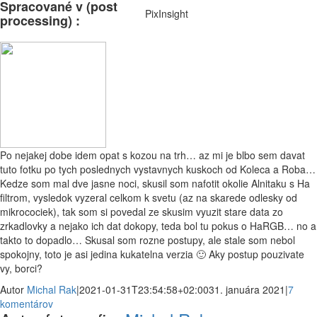
Spracované v (post
PixInsight
processing) :
Facebook
Email
Po nejakej dobe idem opat s kozou na trh… az mi je blbo sem davat
tuto fotku po tych poslednych vystavnych kuskoch od Koleca a Roba…
Kedze som mal dve jasne noci, skusil som nafotit okolie Alnitaku s Ha
filtrom, vysledok vyzeral celkom k svetu (az na skarede odlesky od
mikrocociek), tak som si povedal ze skusim vyuzit stare data zo
zrkadlovky a nejako ich dat dokopy, teda bol tu pokus o HaRGB… no a
takto to dopadlo… Skusal som rozne postupy, ale stale som nebol
spokojny, toto je asi jedina kukatelna verzia 🙂 Aky postup pouzivate
vy, borci?
Autor
Michal Rak
|
2021-01-31T23:54:58+02:00
31. januára 2021
|
7
komentárov