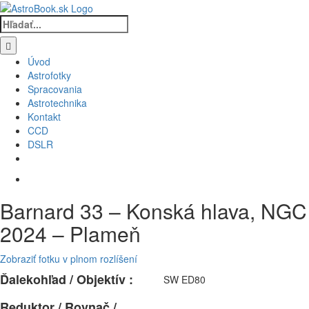
Skip
to
Hľadať:
content
Úvod
Astrofotky
Spracovania
Astrotechnika
Kontakt
CCD
DSLR
Barnard 33 – Konská hlava, NGC
2024 – Plameň
Zobraziť fotku v plnom rozlíšení
Ďalekohľad / Objektív :
SW ED80
Reduktor / Rovnač /