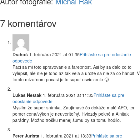
Autor fotografie:
Michal Rak
7 komentárov
Drahoš
1. februára 2021 at 01:35
Prihláste sa pre odoslanie
odpovede
Paci sa mi toto spravovanie a farebnost. Asi by sa dalo co to
vylepsit, ale nie je toho az tak vela a urcite sa nie za co hanbit. V
tomto mizernom pocasi je to super osviezenie 🙂
Lukas Nestak
1. februára 2021 at 11:35
Prihláste sa pre
odoslanie odpovede
Myslím že super snímka. Zaujímavé čo dokáže malé APO, ten
pomer cena/výkon je neuveriteľný. Hviezdy pekné a Alnitak
parádny. Možno trošku menej šumu by sa tomu hodilo.
Peter Jurista
1. februára 2021 at 13:33
Prihláste sa pre