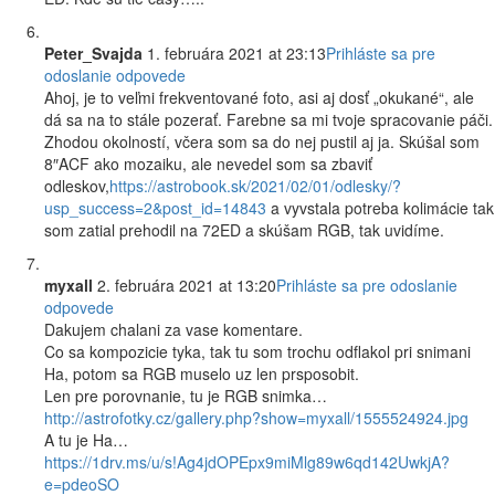
Peter_Svajda
1. februára 2021 at 23:13
Prihláste sa pre
odoslanie odpovede
Ahoj, je to veľmi frekventované foto, asi aj dosť „okukané“, ale
dá sa na to stále pozerať. Farebne sa mi tvoje spracovanie páči.
Zhodou okolností, včera som sa do nej pustil aj ja. Skúšal som
8″ACF ako mozaiku, ale nevedel som sa zbaviť
odleskov,
https://astrobook.sk/2021/02/01/odlesky/?
usp_success=2&post_id=14843
a vyvstala potreba kolimácie tak
som zatial prehodil na 72ED a skúšam RGB, tak uvidíme.
myxall
2. februára 2021 at 13:20
Prihláste sa pre odoslanie
odpovede
Dakujem chalani za vase komentare.
Co sa kompozicie tyka, tak tu som trochu odflakol pri snimani
Ha, potom sa RGB muselo uz len prsposobit.
Len pre porovnanie, tu je RGB snimka…
http://astrofotky.cz/gallery.php?show=myxall/1555524924.jpg
A tu je Ha…
https://1drv.ms/u/s!Ag4jdOPEpx9miMlg89w6qd142UwkjA?
e=pdeoSO