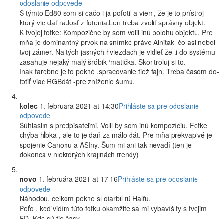
odoslanie odpovede
S týmto Ed80 som si dačo i ja pofotil a viem, že je to prístroj
ktorý vie dať radosť z fotenia.Len treba zvoliť správny objekt.
K tvojej fotke: Kompozične by som volil inú polohu objektu. Pre
mňa je dominantný prvok na snímke práve Alnitak, čo asi nebol
tvoj zámer. Na tých jasných hviezdach je vidieť že ti do systému
zasahuje nejaký malý šróbik /matička. Skontroluj si to.
Inak farebne je to pekné ,spracovanie tiež fajn. Treba časom do-
fotiť viac RGBdát -pre zníženie šumu.
kolec
1. februára 2021 at 14:30
Prihláste sa pre odoslanie
odpovede
Súhlasim s predpisateľmi. Volil by som inú kompozíciu. Fotke
chýba hĺbka , ale to je daň za málo dát. Pre mňa prekvapivé je
spojenie Canonu a ASIny. Šum mi ani tak nevadí (ten je
dokonca v niektorých krajinách trendy)
novo
1. februára 2021 at 17:16
Prihláste sa pre odoslanie
odpovede
Náhodou, celkom pekne si ofarbil tú Halfu.
Peťo , keď vidím túto fotku okamžite sa mi vybavíš ty s tvojim
ED. Kde sú tie časy…..