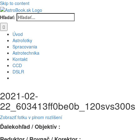
Skip to content
Hľadať:
Úvod
Astrofotky
Spracovania
Astrotechnika
Kontakt
CCD
DSLR
2021-02-
22_603413ff0be0b_120svs300s
Zobraziť fotku v plnom rozlíšení
Ďalekohľad / Objektív :
Reduktor / Rovnač / Korektor :