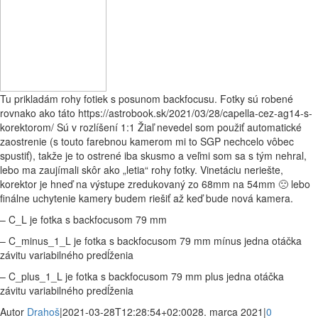
Tu prikladám rohy fotiek s posunom backfocusu. Fotky sú robené
rovnako ako táto https://astrobook.sk/2021/03/28/capella-cez-ag14-s-
korektorom/ Sú v rozlíšení 1:1 Žiaľ nevedel som použiť automatické
zaostrenie (s touto farebnou kamerom mi to SGP nechcelo vôbec
spustiť), takže je to ostrené iba skusmo a veľmi som sa s tým nehral,
lebo ma zaujímali skôr ako „letia“ rohy fotky. Vinetáciu neriešte,
korektor je hneď na výstupe zredukovaný zo 68mm na 54mm 🙁 lebo
finálne uchytenie kamery budem riešiť až keď bude nová kamera.
– C_L je fotka s backfocusom 79 mm
– C_minus_1_L je fotka s backfocusom 79 mm mínus jedna otáčka
závitu variabilného predĺženia
– C_plus_1_L je fotka s backfocusom 79 mm
plus jedna otáčka
závitu
variabilného predĺženia
Autor
Drahoš
|
2021-03-28T12:28:54+02:00
28. marca 2021
|
0