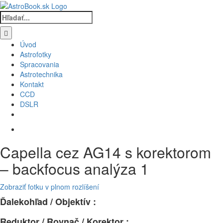
Skip
to
Hľadať:
content
Úvod
Astrofotky
Spracovania
Astrotechnika
Kontakt
CCD
DSLR
Capella cez AG14 s korektorom
– backfocus analýza 1
Zobraziť fotku v plnom rozlíšení
Ďalekohľad / Objektív :
Reduktor / Rovnač / Korektor :