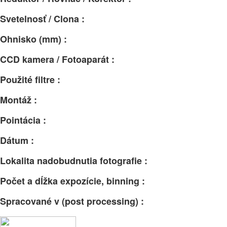
Svetelnosť / Clona :
Ohnisko (mm) :
CCD kamera / Fotoaparát :
Použité filtre :
Montáž :
Pointácia :
Dátum :
Lokalita nadobudnutia fotografie :
Počet a dĺžka expozície, binning :
Spracované v (post processing) :
Facebook
Email