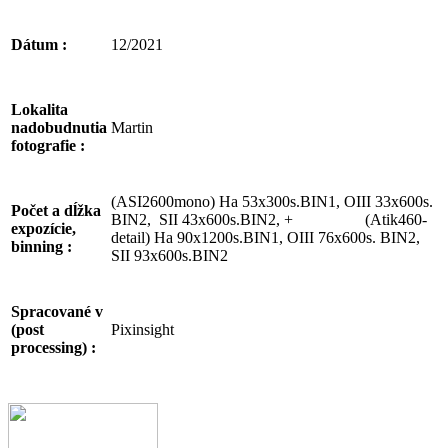
12/2021
Dátum :
Lokalita
Martin
nadobudnutia
fotografie :
(ASI2600mono) Ha 53x300s.BIN1, OIII 33x600s.
Počet a dĺžka
BIN2, SII 43x600s.BIN2, + (Atik460-
expozície,
detail) Ha 90x1200s.BIN1, OIII 76x600s. BIN2,
binning :
SII 93x600s.BIN2
Spracované v
Pixinsight
(post
processing) :
Facebook
Email