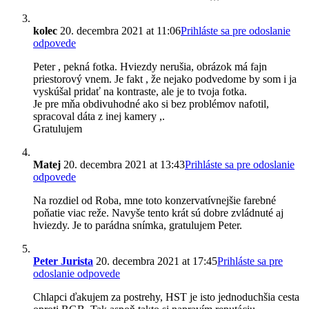
kolec
20. decembra 2021 at 11:06
Prihláste sa pre odoslanie
odpovede
Peter , pekná fotka. Hviezdy nerušia, obrázok má fajn
priestorový vnem. Je fakt , že nejako podvedome by som i ja
vyskúšal pridať na kontraste, ale je to tvoja fotka.
Je pre mňa obdivuhodné ako si bez problémov nafotil,
spracoval dáta z inej kamery ,.
Gratulujem
Matej
20. decembra 2021 at 13:43
Prihláste sa pre odoslanie
odpovede
Na rozdiel od Roba, mne toto konzervatívnejšie farebné
poňatie viac reže. Navyše tento krát sú dobre zvládnuté aj
hviezdy. Je to parádna snímka, gratulujem Peter.
Peter Jurista
20. decembra 2021 at 17:45
Prihláste sa pre
odoslanie odpovede
Chlapci ďakujem za postrehy, HST je isto jednoduchšia cesta