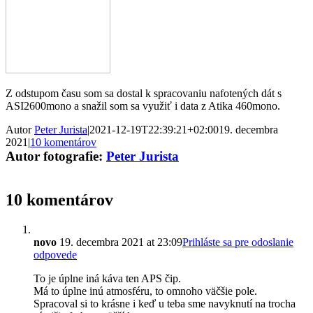
Z odstupom času som sa dostal k spracovaniu nafotených dát s
ASI2600mono a snažil som sa využiť i data z Atika 460mono.
Autor
Peter Jurista
|
2021-12-19T22:39:21+02:00
19. decembra
2021
|
10 komentárov
Autor fotografie:
Peter Jurista
10 komentárov
novo
19. decembra 2021 at 23:09
Prihláste sa pre odoslanie
odpovede
To je úplne iná káva ten APS čip.
Má to úplne inú atmosféru, to omnoho väčšie pole.
Spracoval si to krásne i keď u teba sme navyknutí na trocha