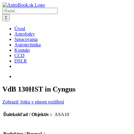
Skip
to
Hľadať:
content
Úvod
Astrofotky
Spracovania
Astrotechnika
Kontakt
CCD
DSLR
VdB 130HST in Cyngus
Zobraziť fotku v plnom rozlíšení
ASA10
Ďalekohľad / Objektív :
Reduktor / Rovnač /