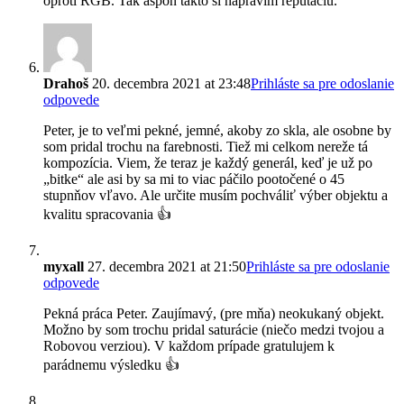
oproti RGB. Tak aspoň takto si napravím reputáciu.
Drahoš
20. decembra 2021 at 23:48
Prihláste sa pre odoslanie
odpovede
Peter, je to veľmi pekné, jemné, akoby zo skla, ale osobne by
som pridal trochu na farebnosti. Tiež mi celkom nereže tá
kompozícia. Viem, že teraz je každý generál, keď je už po
„bitke“ ale asi by sa mi to viac páčilo pootočené o 45
stupnňov vľavo. Ale určite musím pochváliť výber objektu a
kvalitu spracovania 👍
myxall
27. decembra 2021 at 21:50
Prihláste sa pre odoslanie
odpovede
Pekná práca Peter. Zaujímavý, (pre mňa) neokukaný objekt.
Možno by som trochu pridal saturácie (niečo medzi tvojou a
Robovou verziou). V každom prípade gratulujem k
parádnemu výsledku 👍