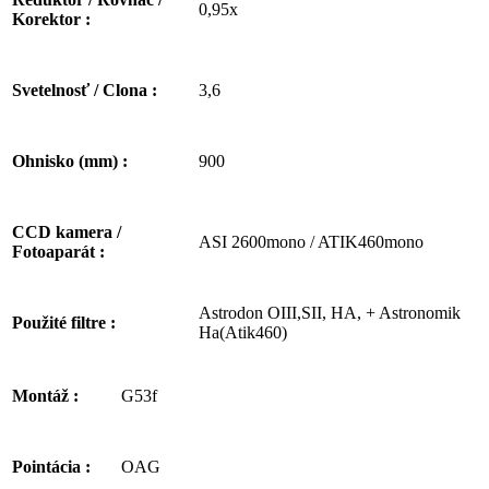
0,95x
Korektor :
3,6
Svetelnosť / Clona :
900
Ohnisko (mm) :
CCD kamera /
ASI 2600mono / ATIK460mono
Fotoaparát :
Astrodon OIII,SII, HA, + Astronomik
Použité filtre :
Ha(Atik460)
G53f
Montáž :
OAG
Pointácia :