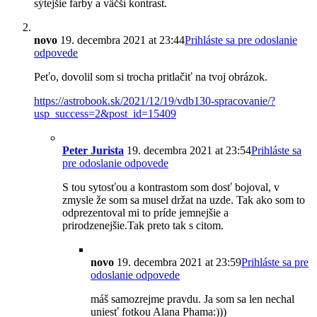
sýtejšie farby a väčší kontrast.
novo
19. decembra 2021 at 23:44
Prihláste sa pre odoslanie
odpovede
Peťo, dovolil som si trocha pritlačiť na tvoj obrázok.
https://astrobook.sk/2021/12/19/vdb130-spracovanie/?
usp_success=2&post_id=15409
Peter Jurista
19. decembra 2021 at 23:54
Prihláste sa
pre odoslanie odpovede
S tou sytosťou a kontrastom som dosť bojoval, v
zmysle že som sa musel držat na uzde. Tak ako som to
odprezentoval mi to príde jemnejšie a
prirodzenejšie.Tak preto tak s citom.
novo
19. decembra 2021 at 23:59
Prihláste sa pre
odoslanie odpovede
máš samozrejme pravdu. Ja som sa len nechal
uniesť fotkou Alana Phama:)))