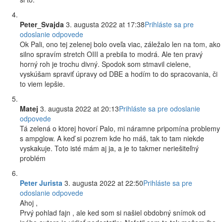
Peter_Svajda
3. augusta 2022 at 17:38
Prihláste sa pre
odoslanie odpovede
Ok Pali, ono tej zelenej bolo oveľa viac, záležalo len na tom, ako
silno spravím stretch OIII a prebila to modrá. Ale ten pravý
horný roh je trochu divný. Spodok som stmavil cielene,
vyskúšam spraviť úpravy od DBE a hodím to do spracovania, či
to viem lepšie.
Matej
3. augusta 2022 at 20:13
Prihláste sa pre odoslanie
odpovede
Tá zelená o ktorej hovorí Palo, mi náramne pripomína problemy
s ampglow. A keď si pozrem kde ho máš, tak to tam niekde
vyskakuje. Toto isté mám aj ja, a je to takmer neriešiteľný
problém
Peter Jurista
3. augusta 2022 at 22:50
Prihláste sa pre
odoslanie odpovede
Ahoj ,
Prvý pohlad fajn , ale ked som si našiel obdobný snímok od