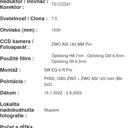
Reduktor / Rovnač /
TS CCD47
Korektor :
Svetelnosť / Clona :
7,5
Ohnisko (mm) :
1530
CCD kamera /
ZWO ASI 183 MM Pro
Fotoaparát :
Optolong HA 7nm , Optolong OIII 6,5nm,
Použité filtre :
Optolong SII 6,5nm
Montáž :
SW EQ-6 R Pro
PHD2, OAG ZWO + ZWO ASI 120 mini (Bin
Pointácia :
2x2)
Dátum :
15.7.2022 - 2.8.2022
Lokalita
nadobudnutia
Stupava
fotografie :
Počet a dĺžka