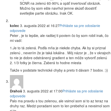
SCNR na zelenú 60-90% a opäť invertovať obrázok.
Možno by som ešte navrhol jemne skúsiť doostriť
svetlejšie partie obrázku. Inak OK.
kolec
3. augusta 2022 at 16:27
Prihláste sa pre odoslanie
odpovede
Peter , je to lepšie, ale radšej ti poviem čo by som robil inak, čo
mi vadí:
1.Je to tá zelená. Podľa mňa je niekde chyba. Ak by si priznal
zelenú , neverím že je taká lokálna . Môj názor je , že v okrajoch
to nie je dobre odstránený gradient a ten môže vytvoriť zelenú
2. 1/3 fotky je čierna. Zaberá to hodne miesta
Takže v podstate technické chyby a preto ti dávam 7 bodov. :))
Drahoš
3. augusta 2022 at 17:00
Prihláste sa pre odoslanie
odpovede
Palo ma pravdu s tou zelenou, ale vsimol som si to az teraz na
druhy raz. Medzi poradami som to len prebehol a nevsimol som
si to.