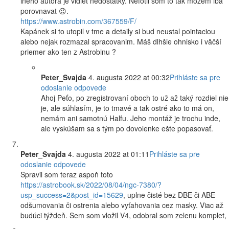
iného autora je vidieť nedostatky. Nefotil som to tak možem iba
porovnavat 😉.
https://www.astrobin.com/367559/F/
Kapánek si to utopil v tme a detaily si bud neustal pointaciou
alebo nejak rozmazal spracovanim. Máš dlhšie ohnisko i väčší
priemer ako ten z Astrobinu ?
Peter_Svajda
4. augusta 2022 at 00:32
Prihláste sa pre
odoslanie odpovede
Ahoj Peťo, po zregistrovaní oboch to už až taký rozdiel nie
je, ale súhlasím, je to tmavé a tak ostré ako to má on,
nemám ani samotnú Halfu. Jeho montáž je trochu inde,
ale vyskúšam sa s tým po dovolenke ešte popasovať.
Peter_Svajda
4. augusta 2022 at 01:11
Prihláste sa pre
odoslanie odpovede
Spravil som teraz aspoň toto
https://astrobook.sk/2022/08/04/ngc-7380/?
usp_success=2&post_id=15629
, uplne čisté bez DBE či ABE
odšumovania či ostrenia alebo vyťahovania cez masky. Viac až
budúci týždeň. Sem som vložil V4, odobral som zelenu komplet,