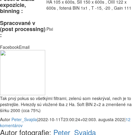
HA 105 x 600s, SII 150 x 600s , OIII 122 x
expozície,
600s , fotená BIN 1x1 , T -15, -20 , Gain 111
binning :
Spracované v
(post processing)
Pixi
:
Facebook
Email
Tak prvý pokus so všetkými filtrami, zelenú som neskrýval, nech je to
pestrejšie. Hviezdy sú vložené iba z Ha. Soft BIN 2×2 a zmenšené na
šírku 2000 (cca 75%)
Autor
Peter_Svajda
|
2022-10-11T23:00:24+02:00
3. augusta 2022
|
12
komentárov
Autor fotografie:
Peter_Svajda