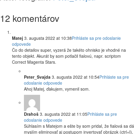
12 komentárov
Matej
3. augusta 2022 at 10:38
Prihláste sa pre odoslanie
odpovede
Čo do detailov super, vyzerá že takéto ohnisko je vhodné na
tento objekt. Akurát by som potlačil fialovú, napr. scriptom
Correct Magenta Stars.
Peter_Svajda
3. augusta 2022 at 10:54
Prihláste sa pre
odoslanie odpovede
Ahoj Matej, ďakujem, vymenil som.
Drahoš
3. augusta 2022 at 11:05
Prihláste sa pre
odoslanie odpovede
Súhlasím s Matejom a ešte by som pridal, že fialová sa dá
myslím eliminovať aj postupom invertovať obrázok (ctrl+I),