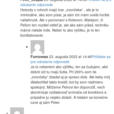
odoslanie odpovede
Hviezdy v rohoch majú tvar „zvončeka“ , ale je to
minimálne, ako som písal, ja sám ich mám oveľa horšie
natiahnuté. Ale v porovnaní s Kolecom, Matejom, či
Peťom ten rozdiel vidieť je, ale ako sám píšeš, techniku
máme niekde inde. Neber to ako výčitku, je to len
konštatovanie.
Funtomas
23. augusta 2022 at 14:46
Prihláste sa
pre odoslanie odpovede
Ja to neberiem ako výčitku, len sa čudujem, aké
dobré oči tu majú ľudia. Pri 200% som tie
„zvončeky“ zbadal aj ja vpravo dole. Ale keby môj
ďalekohľad takto kreslil, bol by som nadmieru
spokojný. Môžeme Petrovi len doporučiť, nech
skontroluje vzdialenosť snímača od korektora a
prípadne ju nejako doladí. A hádam sa konečne
ozve aj sám Peter.