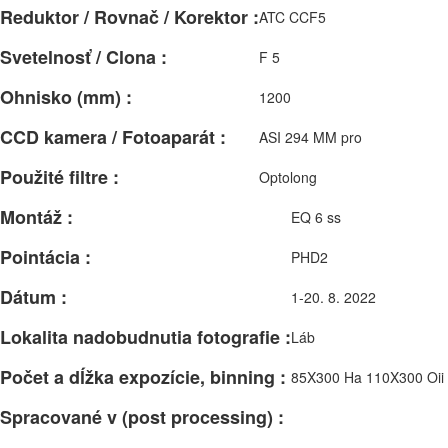
Reduktor / Rovnač / Korektor :
ATC CCF5
Svetelnosť / Clona :
F 5
Ohnisko (mm) :
1200
CCD kamera / Fotoaparát :
ASI 294 MM pro
Použité filtre :
Optolong
Montáž :
EQ 6 ss
Pointácia :
PHD2
Dátum :
1-20. 8. 2022
Lokalita nadobudnutia fotografie :
Láb
Počet a dĺžka expozície, binning :
85X300 Ha 110X300 Oii
Spracované v (post processing) :