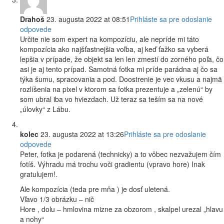
Drahoš
23. augusta 2022 at 08:51
Prihláste sa pre odoslanie
odpovede
Určite nie som expert na kompozíciu, ale nepríde mi táto
kompozícia ako najšťastnejšia voľba, aj keď ťažko sa vyberá
lepšia v prípade, že objekt sa len len zmestí do zorného poľa, čo
asi je aj tento prípad. Samotná fotka mi príde parádna aj čo sa
týka šumu, spracovania a pod. Doostrenie je vec vkusu a najmä
rozlíšenia na pixel v ktorom sa fotka prezentuje a „zelenú“ by
som ubral iba vo hviezdach. Už teraz sa teším sa na nové
„úlovky“ z Lábu.
kolec
23. augusta 2022 at 13:26
Prihláste sa pre odoslanie
odpovede
Peter, fotka je podarená (technicky) a to vôbec nezvažujem čím
fotíš. Výhradu má trochu voči gradientu (vpravo hore) Inak
gratulujem!.
Ale kompozícia (teda pre mňa ) je dosť uletená.
Vľavo 1/3 obrázku – nič
Hore , dolu – hmlovina mizne za obzorom , skalpel urezal „hlavu
a nohy“