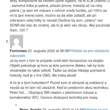
Ahoj, kompozične sa neviem úplne vyjadriť, na to tu je Drahoš 🙂
, samotná fotka je pekná, pôsobí jemne, hviezdy až na rohy
pekné ( ja sám ich mávam v rohoch oveľa horšie), pri 100% sa
mi to javí menej ostré, možno sa dá ešte zatlačiť, ale pri
zobrazení celej fotky to nevadí.Osobne by som „zelenú“ cez
SCNR dal viac do modrej, ale to je skôr vec vkusu. Aký používaš
Gain, 120 ?
Funtomas
23. augusta 2022 at 08:38
Prihláste sa pre odoslanie
odpovede
Ja by som v tom to prípade zvolil skôr kompozíciu na stojato.
Objekt pokračuje aj hore aj dole pomerne ďaleko, tak by bolo
vhodnejšie ho takto odfotiť. Ťažko sa občas hľadajú pointačné
hviezdy, keď je v hre OAG. Ale treba skúsiť.
A čo je s tými hviezdami? Pozrel som si obrázok aj zväčšený a
nezdá sa mi tam nič závažné. Keď si uvedomím akou technikou
Peter fotí… Obyčajný SW newton v plechovom tubuse a
komakorektor ATC. Cenovo dostupná technika pre masy.
Peter_Svajda
23. augusta 2022 at 14:38
Prihláste sa pre