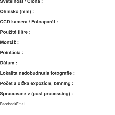
Svetelnosť / Clona :
Ohnisko (mm) :
CCD kamera / Fotoaparát :
Použité filtre :
Montáž :
Pointácia :
Dátum :
Lokalita nadobudnutia fotografie :
Počet a dĺžka expozície, binning :
Spracované v (post processing) :
Facebook
Email