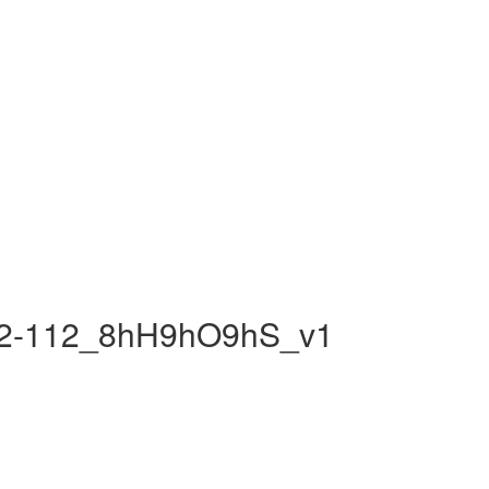
h2-112_8hH9hO9hS_v1