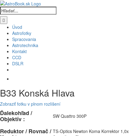
Skip
to
Hľadať:
content
Úvod
Astrofotky
Spracovania
Astrotechnika
Kontakt
CCD
DSLR
B33 Konská Hlava
Zobraziť fotku v plnom rozlíšení
Ďalekohľad /
SW Quattro 300P
Objektív :
Reduktor / Rovnač /
TS-Optics Newton Koma Korrektor 1,0x