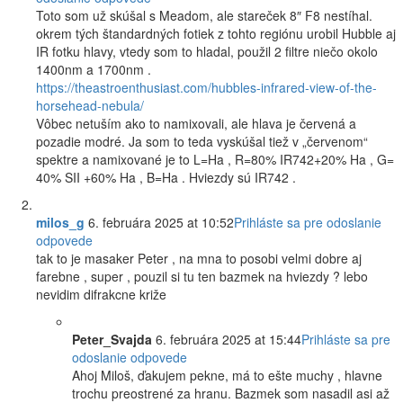
Toto som už skúšal s Meadom, ale stareček 8″ F8 nestíhal.
okrem tých štandardných fotiek z tohto regiónu urobil Hubble aj
IR fotku hlavy, vtedy som to hladal, použil 2 filtre niečo okolo
1400nm a 1700nm .
https://theastroenthusiast.com/hubbles-infrared-view-of-the-
horsehead-nebula/
Vôbec netuším ako to namixovali, ale hlava je červená a
pozadie modré. Ja som to teda vyskúšal tiež v „červenom“
spektre a namixované je to L=Ha , R=80% IR742+20% Ha , G=
40% SII +60% Ha , B=Ha . Hviezdy sú IR742 .
milos_g
6. februára 2025 at 10:52
Prihláste sa pre odoslanie
odpovede
tak to je masaker Peter , na mna to posobi velmi dobre aj
farebne , super , pouzil si tu ten bazmek na hviezdy ? lebo
nevidim difrakcne križe
Peter_Svajda
6. februára 2025 at 15:44
Prihláste sa pre
odoslanie odpovede
Ahoj Miloš, ďakujem pekne, má to ešte muchy , hlavne
trochu preostrené za hranu. Bazmek som nasadil asi až