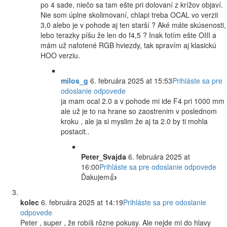
po 4 sade, niečo sa tam ešte pri dolovaní z krížov objaví.
Nie som úplne skolimovaní, chlapi treba OCAL vo verzii
3,0 alebo je v pohode aj ten starší ? Aké máte skúsenosti,
lebo terazky píšu že len do f4,5 ? Inak fotím ešte OIII a
mám už nafotené RGB hviezdy, tak spravím aj klasickú
HOO verziu.
milos_g
6. februára 2025 at 15:53
Prihláste sa pre
odoslanie odpovede
ja mam ocal 2.0 a v pohode mi ide F4 pri 1000 mm
ale už je to na hrane so zaostrenim v poslednom
kroku , ale ja si myslim že aj ta 2.0 by ti mohla
postacit..
Peter_Svajda
6. februára 2025 at
16:00
Prihláste sa pre odoslanie odpovede
Ďakujem👍
kolec
6. februára 2025 at 14:19
Prihláste sa pre odoslanie
odpovede
Peter , super , že robíš rôzne pokusy. Ale nejde mi do hlavy