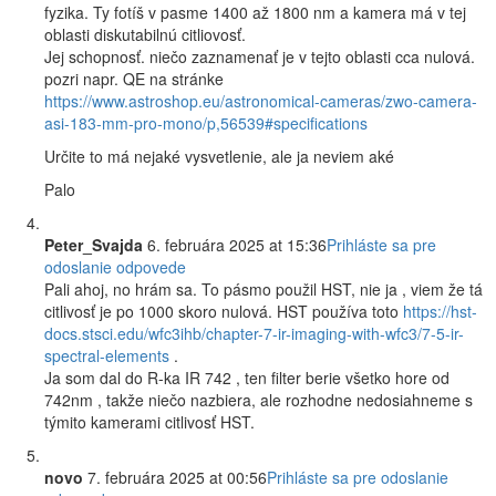
fyzika. Ty fotíš v pasme 1400 až 1800 nm a kamera má v tej
oblasti diskutabilnú citliovosť.
Jej schopnosť. niečo zaznamenať je v tejto oblasti cca nulová.
pozri napr. QE na stránke
https://www.astroshop.eu/astronomical-cameras/zwo-camera-
asi-183-mm-pro-mono/p,56539#specifications
Určite to má nejaké vysvetlenie, ale ja neviem aké
Palo
Peter_Svajda
6. februára 2025 at 15:36
Prihláste sa pre
odoslanie odpovede
Pali ahoj, no hrám sa. To pásmo použil HST, nie ja , viem že tá
citlivosť je po 1000 skoro nulová. HST používa toto
https://hst-
docs.stsci.edu/wfc3ihb/chapter-7-ir-imaging-with-wfc3/7-5-ir-
spectral-elements
.
Ja som dal do R-ka IR 742 , ten filter berie všetko hore od
742nm , takže niečo nazbiera, ale rozhodne nedosiahneme s
týmito kamerami citlivosť HST.
novo
7. februára 2025 at 00:56
Prihláste sa pre odoslanie