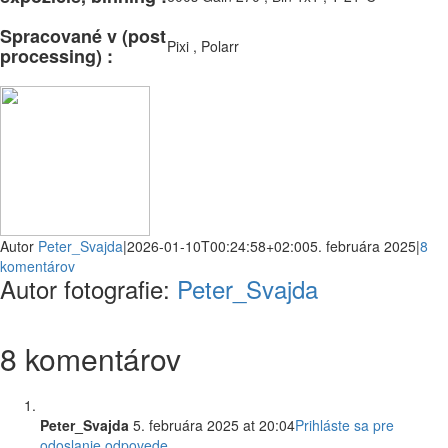
Spracované v (post
Pixi , Polarr
processing) :
Facebook
Email
Autor
Peter_Svajda
|
2026-01-10T00:24:58+02:00
5. februára 2025
|
8
komentárov
Autor fotografie:
Peter_Svajda
8 komentárov
Peter_Svajda
5. februára 2025 at 20:04
Prihláste sa pre
odoslanie odpovede