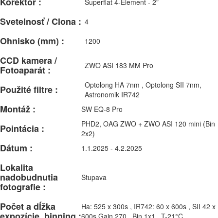
Korektor :
Superflat 4-Element - 2"
Svetelnosť / Clona :
4
Ohnisko (mm) :
1200
CCD kamera /
ZWO ASI 183 MM Pro
Fotoaparát :
Optolong HA 7nm , Optolong SII 7nm,
Použité filtre :
Astronomik IR742
Montáž :
SW EQ-8 Pro
PHD2, OAG ZWO + ZWO ASI 120 mini (Bin
Pointácia :
2x2)
Dátum :
1.1.2025 - 4.2.2025
Lokalita
nadobudnutia
Stupava
fotografie :
Počet a dĺžka
Ha: 525 x 300s , IR742: 60 x 600s , SII 42 x
expozície, binning :
600s Gain 270 , Bin 1x1 , T-21°C