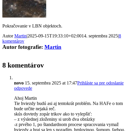
Pokračovanie v LBN objektoch.
Autor
Martin
|
2025-09-15T19:33:10+02:00
14. septembra 2025
|
8
komentárov
Autor fotografie:
Martin
8 komentárov
novo
15. septembra 2025 at 17:47
Prihláste sa pre odoslanie
odpovede
Ahoj Martin
Tie hviezdy budú asi aj tentokrát problém. Na HAFe o tom
bude určite nejaká reč.
skús dovtedy zopár trikov ako to vylepšiť:
– z výslednej zloženiny si urob dva obrázky
-z prvého 1, po štandardnom procese spracovania vymaž
hviezdy a hraj sa len s pozadím, hmlovinou, šumom, farbou,