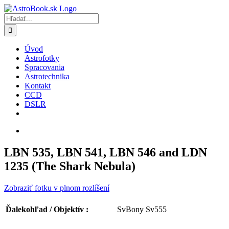
Skip
to
Hľadať:
content
Úvod
Astrofotky
Spracovania
Astrotechnika
Kontakt
CCD
DSLR
LBN 535, LBN 541, LBN 546 and LDN
1235 (The Shark Nebula)
Zobraziť fotku v plnom rozlíšení
SvBony Sv555
Ďalekohľad / Objektív :