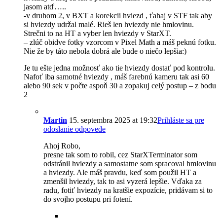
jasom atď…..
-v druhom 2, v BXT a korekcii hviezd , ťahaj v STF tak aby
si hviezdy udržal malé. Rieš len hviezdy nie hmlovinu.
Strečni to na HT a vyber len hviezdy v StarXT.
– zlúč obidve fotky vzorcom v Pixel Math a máš peknú fotku.
Nie že by táto nebola dobrá ale bude o niečo lepšia:)
Je tu ešte jedna možnosť ako tie hviezdy dostať pod kontrolu.
Nafoť iba samotné hviezdy , máš farebnú kameru tak asi 60
alebo 90 sek v počte aspoň 30 a zopakuj celý postup – z bodu
2
Martin
15. septembra 2025 at 19:32
Prihláste sa pre
odoslanie odpovede
Ahoj Robo,
presne tak som to robil, cez StarXTerminator som
odstránil hviezdy a samostatne som spracoval hmlovinu
a hviezdy. Ale máš pravdu, keď som použil HT a
zmenšil hviezdy, tak to asi vyzerá lepšie. Vďaka za
radu, fotiť hviezdy na kratšie expozície, pridávam si to
do svojho postupu pri fotení.