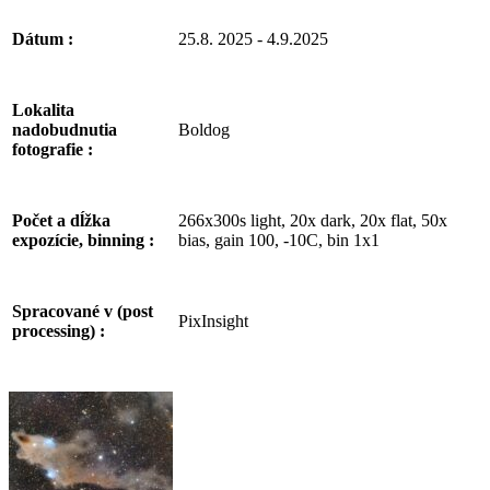
25.8. 2025 - 4.9.2025
Dátum :
Lokalita
Boldog
nadobudnutia
fotografie :
266x300s light, 20x dark, 20x flat, 50x
Počet a dĺžka
bias, gain 100, -10C, bin 1x1
expozície, binning :
Spracované v (post
PixInsight
processing) :
Facebook
Email