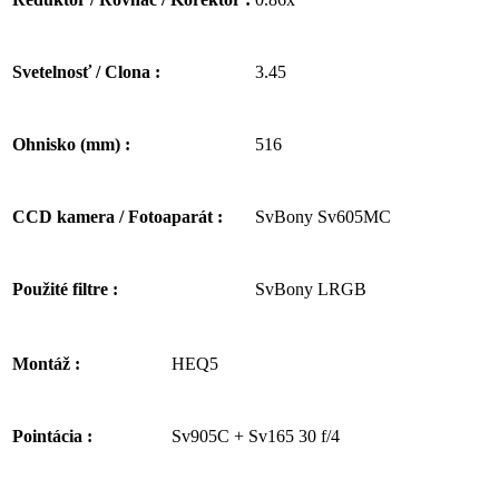
3.45
Svetelnosť / Clona :
516
Ohnisko (mm) :
SvBony Sv605MC
CCD kamera / Fotoaparát :
SvBony LRGB
Použité filtre :
HEQ5
Montáž :
Sv905C + Sv165 30 f/4
Pointácia :