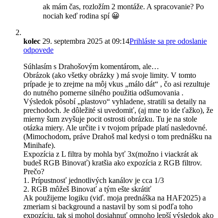
ak mám čas, rozložím 2 montáže. A spracovanie? Po
nociah keď rodina spí 😀
kolec
29. septembra 2025 at 09:14
Prihláste sa pre odoslanie
odpovede
Súhlasím s Drahošovým komentárom, ale…
Obrázok (ako všetky obrázky ) má svoje limity. V tomto
prípade je to zrejme na môj vkus „málo dát“ , čo asi rezultuje
do nutného pomerne silného použitia odšumovania .
Výsledok pôsobí „plastovo“ vyhladene, stratili sa detaily na
prechodoch. Je dôležité si uvedomiť, (aj mne to ide ťažko), že
mierny šum zvyšuje pocit ostrosti obrázku. Tu je na stole
otázka miery. Ale určite i v tvojom prípade platí nasledovné.
(Mimochodom, práve Drahoš mal kedysi o tom prednášku na
Minihafe).
Expozícia z L filtra by mohla byť 3x(možno i viackrát ak
budeš RGB Binovať) kratšia ako expozícia z RGB filtrov.
Prečo?
1. Prípustnosť jednotlivých kanálov je cca 1/3
2. RGB môžeš Binovať a tým ešte skrátiť
Ak použijeme logiku (viď. moja prednáška na HAF2025) a
zmeriam si background a nastavil by som si podľa toho
expozíciu, tak si mohol dosiahnuť omnoho lepší výsledok ako