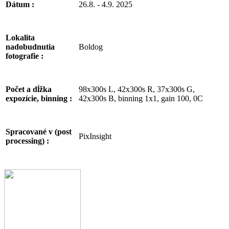
26.8. - 4.9. 2025
Dátum :
Lokalita
Boldog
nadobudnutia
fotografie :
98x300s L, 42x300s R, 37x300s G,
Počet a dĺžka
42x300s B, binning 1x1, gain 100, 0C
expozície, binning :
Spracované v (post
PixInsight
processing) :
Facebook
Email