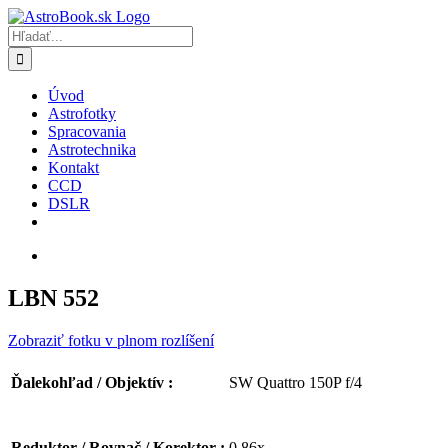
Skip
to
Hľadať:
content
Úvod
Astrofotky
Spracovania
Astrotechnika
Kontakt
CCD
DSLR
LBN 552
Zobraziť fotku v plnom rozlíšení
SW Quattro 150P f/4
Ďalekohľad / Objektív :
0.86x
Reduktor / Rovnač / Korektor :