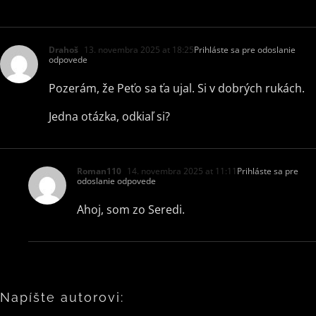
Drahoš
13. novembra 2025 at 18:25
Prihláste sa pre odoslanie
odpovede
Pozerám, že Peťo sa ťa ujal. Si v dobrých rukách.
Jedna otázka, odkiaľ si?
Roman110
14. novembra 2025 at 11:11
Prihláste sa pre
odoslanie odpovede
Ahoj, som zo Seredi.
Napíšte autorovi: