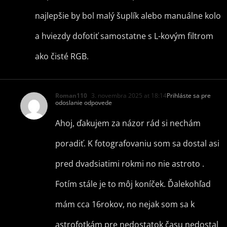
najlepšie by bol malý šuplík alebo manuálne kolo
a hviezdy dofotiť samostatne s L-kovým filtrom
ako čisté RGB.
Roman110
3. novembra 2025 at 18:14
Prihláste sa pre
odoslanie odpovede
Ahoj, ďakujem za názor rád si nechám
poradiť. K fotografovaniu som sa dostal asi
pred dvadsiatimi rokmi no nie astroto .
Fotím stále je to môj koníček. Ďalekohľad
mám cca 16rokov, no nejak som sa k
astrofotkám pre nedostatok času nedostal