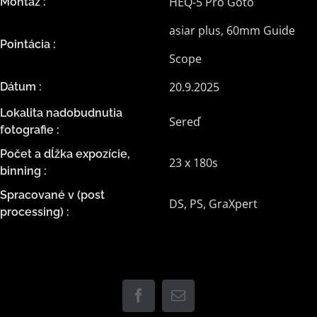
HEQ-5 Pro Goto
Montáž :
asiar plus, 60mm Guide
Pointácia :
Scope
20.9.2025
Dátum :
Lokalita nadobudnutia
Sereď
fotografie :
Počet a dĺžka expozície,
23 x 180s
binning :
Spracované v (post
DS, PS, GraXpert
processing) :
Facebook
Email