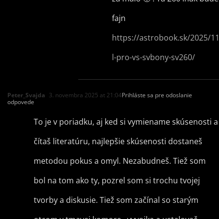
fajn
https://astrobook.sk/2025/1
l-pro-vs-svbony-sv260/
Peter_Svajda
3. novembra 2025 at 21:04
Prihláste sa pre odoslanie
odpovede
To je v poriadku, aj ked si vymiename skúsenosti a
čítaš literatúru, najlepšie skúsenosti dostaneš
metodou pokus a omyl. Nezabudneš. Tiež som
bol na tom ako ty, pozrel som si trochu tvojej
tvorby a diskusie. Tiež som začínal so starým