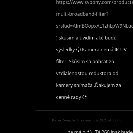
https://www.svbony.com/products
multi-broadband-filter?
srsltid=AfmBOopxAL1zhLpW9NLu
) skúsim a uvidím aké budú
výsledky 🙂 Kamera nemá IR-UV
filter. Skúsim sa pohrať zo
vzdialenosťou reduktora od
kamery snímača .Ďakujem za
cenné rady 🙂
Peter_Svajda
9. novembra 2025 at 22:08
za málo 🙂 . Tá 260 inak bude