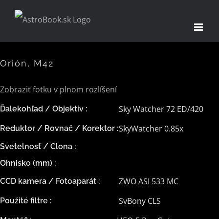
Skip
to
content
Orión, M42
Zobraziť fotku v plnom rozlíšení
Sky Watcher 72 ED/420
Ďalekohľad / Objektív :
SkyWatcher 0.85x
Reduktor / Rovnač / Korektor :
Svetelnosť / Clona :
Ohnisko (mm) :
ZWO ASI 533 MC
CCD kamera / Fotoaparát :
SvBony CLS
Použité filtre :