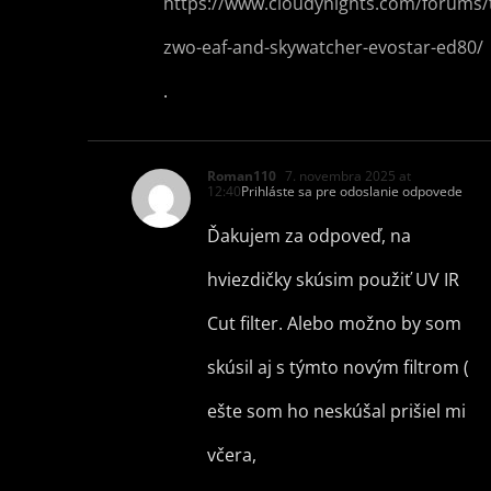
https://www.cloudynights.com/forums/
zwo-eaf-and-skywatcher-evostar-ed80/
.
Roman110
7. novembra 2025 at
12:40
Prihláste sa pre odoslanie odpovede
Ďakujem za odpoveď, na
hviezdičky skúsim použiť UV IR
Cut filter. Alebo možno by som
skúsil aj s týmto novým filtrom (
ešte som ho neskúšal prišiel mi
včera,