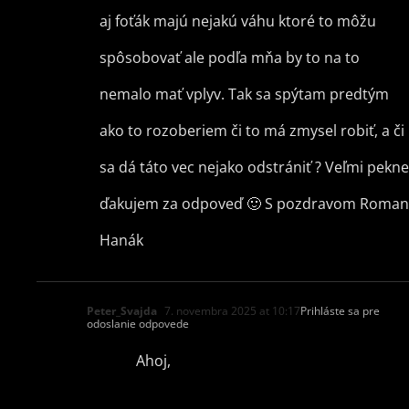
aj foťák majú nejakú váhu ktoré to môžu
spôsobovať ale podľa mňa by to na to
nemalo mať vplyv. Tak sa spýtam predtým
ako to rozoberiem či to má zmysel robiť, a či
sa dá táto vec nejako odstrániť ? Veľmi pekne
ďakujem za odpoveď 🙂 S pozdravom Roman
Hanák
Peter_Svajda
7. novembra 2025 at 10:17
Prihláste sa pre
odoslanie odpovede
Ahoj,