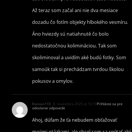
Až teraz som začal ani nie dva mesiace
dozadu čo fotím objekty hlbokého vesmíru.
Áno hviezdy sú natiahnuté čo bolo
nedostatočnou kolimináciou. Tak som
skoliminoval a uvidím aké budú fotky. Som
samoúk tak si prechádzam tvrdou školou
pokusov a omylov.
Roman110
6. novembra 2025 at 13:18
Prihláste sa pre
odoslanie odpovede
Ahoj, dúfam že ťa nebudem obťažovať
mojimi otázkami, ale chcel som sa spýtať aký