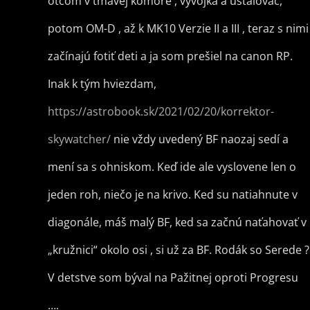
otcom v tmavej komore , vyvojka a ustalovač,
potom OM-D , až k MK10 Verzie II a III , teraz s nimi
začínajú fotiť deti a ja som prešiel na canon RP.
Inak k tým hviezdam,
https://astrobook.sk/2021/02/20/korrektor-
skywatcher/
nie vždy uvedený BF naozaj sedí a
mení sa s ohniskom. Keď ide ale vyslovene len o
jeden roh, niečo je na krivo. Ked su natiahnute v
diagonále, máš malý BF, ked sa začnú naťahovať v
„kružnici“ okolo osi , si už za BF. Rodák so Serede ?
V detstve som býval na Pažitnej oproti Progresu
….