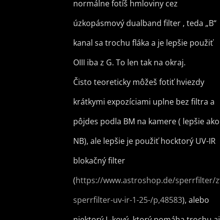
normálne fotíš hmloviny cez
úzkopásmový dualband filter , teda „B“
kanal sa trochu fláka a je lepšie použiť
OIII iba z G. To len tak na okraj.
Čisto teoreticky môžeš fotiť hviezdy
krátkymi expozíciami uplne bez filtra a
pôjdes podla BM na kamere ( lepšie ako
NB), ale lepšie je použiť hocktorý UV-IR
blokačný filter
(
https://www.astroshop.de/sperrfilter/
sperrfilter-uv-ir-1-25-/p,48583
), alebo
niektorý L-kový, ktorý pomáha trochu aj