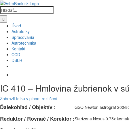
Skip
to
Hľadať:
content
Úvod
Astrofotky
Spracovania
Astrotechnika
Kontakt
CCD
DSLR
IC 410 – Hmlovina žubrienok v s
Zobraziť fotku v plnom rozlíšení
Ďalekohľad / Objektív :
GSO Newton astrograf 200/80
Reduktor / Rovnač / Korektor :
Starizona Nexus 0.75x komak