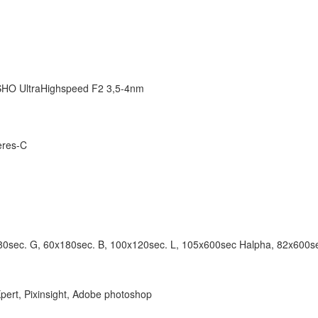
 SHO UltraHighspeed F2 3,5-4nm
eres-C
0sec. G, 60x180sec. B, 100x120sec. L, 105x600sec Halpha, 82x600sec S
Xpert, Pixinsight, Adobe photoshop