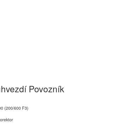
úhvezdí Povozník
0 (200/600 F3)
orektor