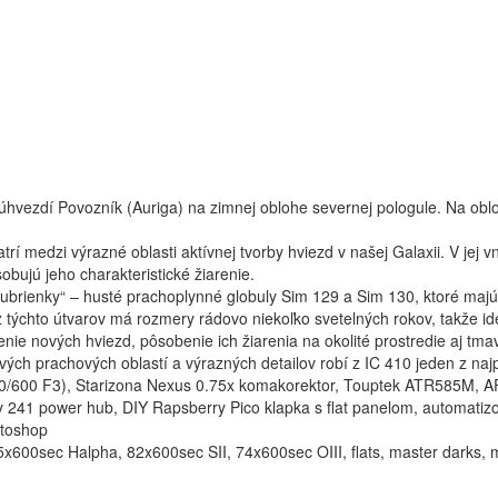
vezdí Povozník (Auriga) na zimnej oblohe severnej pologule. Na oblohe
trí medzi výrazné oblasti aktívnej tvorby hviezd v našej Galaxii. V je
obujú jeho charakteristické žiarenie.
ubrienky“ – husté prachoplynné globuly Sim 129 a Sim 130, ktoré majú p
ý z týchto útvarov má rozmery rádovo niekoľko svetelných rokov, takže i
denie nových hviezd, pôsobenie ich žiarenia na okolité prostredie aj t
vých prachových oblastí a výrazných detailov robí z IC 410 jeden z naj
/600 F3), Starizona Nexus 0.75x komakorektor, Touptek ATR585M, A
 241 power hub, DIY Rapsberry Pico klapka s flat panelom, automatiz
otoshop
600sec Halpha, 82x600sec SII, 74x600sec OIII, flats, master darks, m