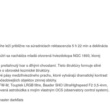
 leží približne na súradniciach rektascenzia 5 h 22 min a deklinácia
j vnútri sa nachádza mladá otvorená hviezdokopa NGC 1893, ktorej
retiahnutý tvar s dlhými chvostami. Tieto štruktúry formuje silné
de o obrovské kozmické štruktúry.
mavé pásy medzihviezdneho prachu, ktoré vytvárajú dramatický kontrast
pôsobivejších objektov zimnej oblohy.
FW-M, Touptek LRGB filtre, Baader SHO UltraHighspeed F2 3,5-4nm,
ovaná astrobúdka s mojím vlastným OCS (observatory control system).
aster darkflats