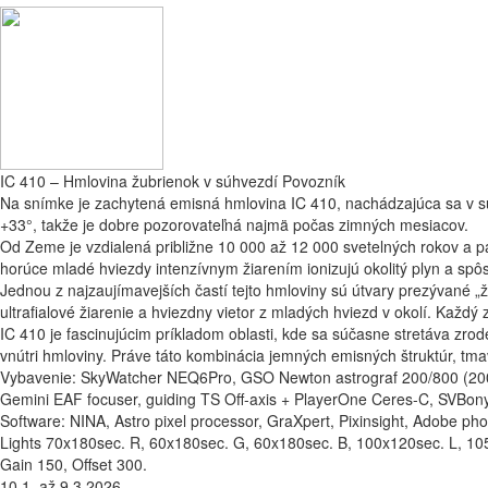
Facebook
Email
IC 410 – Hmlovina žubrienok v súhvezdí Povozník
Na snímke je zachytená emisná hmlovina IC 410, nachádzajúca sa v súh
+33°, takže je dobre pozorovateľná najmä počas zimných mesiacov.
Od Zeme je vzdialená približne 10 000 až 12 000 svetelných rokov a pa
horúce mladé hviezdy intenzívnym žiarením ionizujú okolitý plyn a spôs
Jednou z najzaujímavejších častí tejto hmloviny sú útvary prezývané „ž
ultrafialové žiarenie a hviezdny vietor z mladých hviezd v okolí. Každ
IC 410 je fascinujúcim príkladom oblasti, kde sa súčasne stretáva zro
vnútri hmloviny. Práve táto kombinácia jemných emisných štruktúr, tma
Vybavenie: SkyWatcher NEQ6Pro, GSO Newton astrograf 200/800 (200
Gemini EAF focuser, guiding TS Off-axis + PlayerOne Ceres-C, SVBony
Software: NINA, Astro pixel processor, GraXpert, Pixinsight, Adobe ph
Lights 70x180sec. R, 60x180sec. G, 60x180sec. B, 100x120sec. L, 105x
Gain 150, Offset 300.
10.1. až 9.3.2026