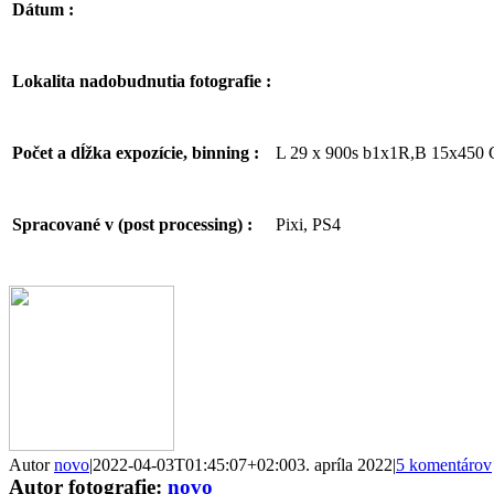
Dátum :
Lokalita nadobudnutia fotografie :
L 29 x 900s b1x1R,B 15x450 
Počet a dĺžka expozície, binning :
Pixi, PS4
Spracované v (post processing) :
Facebook
Email
Autor
novo
|
2022-04-03T01:45:07+02:00
3. apríla 2022
|
5 komentárov
Autor fotografie:
novo