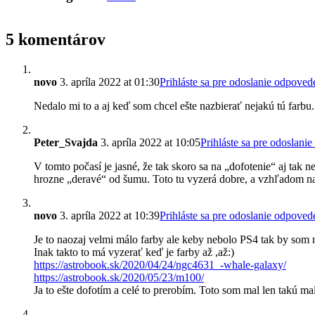
5 komentárov
novo
3. apríla 2022 at 01:30
Prihláste sa pre odoslanie odpoved
Nedalo mi to a aj keď som chcel ešte nazbierať nejakú tú farbu. V
Peter_Svajda
3. apríla 2022 at 10:05
Prihláste sa pre odoslani
V tomto počasí je jasné, že tak skoro sa na „dofotenie“ aj tak
hrozne „deravé“ od šumu. Toto tu vyzerá dobre, a vzhľadom n
novo
3. apríla 2022 at 10:39
Prihláste sa pre odoslanie odpoved
Je to naozaj velmi málo farby ale keby nebolo PS4 tak by som n
Inak takto to má vyzerať keď je farby až ,až:)
https://astrobook.sk/2020/04/24/ngc4631_-whale-galaxy/
https://astrobook.sk/2020/05/23/m100/
Ja to ešte dofotím a celé to prerobím. Toto som mal len takú ma