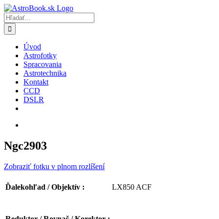
Skip
to
Hľadať:
content
Úvod
Astrofotky
Spracovania
Astrotechnika
Kontakt
CCD
DSLR
Ngc2903
Zobraziť fotku v plnom rozlíšení
LX850 ACF
Ďalekohľad / Objektív :
Reduktor / Rovnač / Korektor :