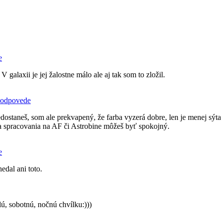
e
 galaxii je jej žalostne málo ale aj tak som to zložil.
e odpovede
 nedostaneš, som ale prekvapený, že farba vyzerá dobre, len je menej sý
a spracovania na AF či Astrobine môžeš byť spokojný.
e
edal ani toto.
lú, sobotnú, nočnú chvílku:)))